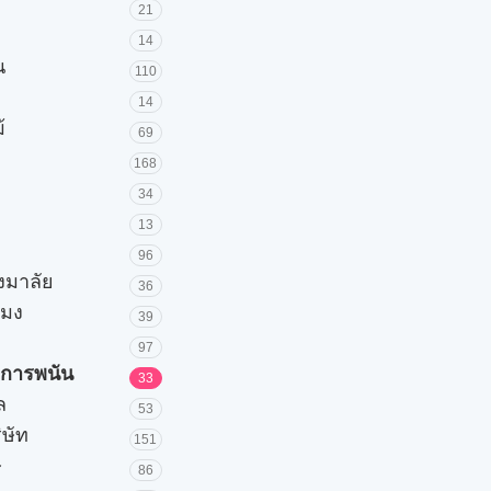
21
14
น
110
14
้
69
168
34
13
96
วงมาลัย
36
โมง
39
97
ะการพนัน
33
ล
53
ิษัท
151
ษ
86