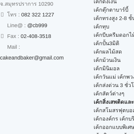
เค้กดึงเงิน
จ.สมุทรปราการ 10290
เค้กตุ๊กตาบาร์บี้
โทร :
082 322 1227
เค้กทรงสูง 2-8 ชั้
Line@ :
@cb999
เค้กทุบ
เค้กบีบครีมดอกไม
Fax :
02-408-3518
เค้กปั้น3มิติ
Mail :
เค้กผลไม้สด
cakeandbaker@gmail.com
เค้กม้วนเงิน
เค้กมินิมอล
เค้กวันแม่ เค้กพ
เค้กส่งด่วน 3 ชั่ว
เค้กสัตว์ต่างๆ
เค้กสิ่งเสพติดแล
เค้กสโมสรฟุตบอ
เค้กองค์กร เค้กบร
เค้กออกแบบพิเศ