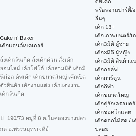
คัพเค้ก
พร๊อพงานปาร์ตี้/ง
อื่นๆ
เค้ก 18+
เค้ก ภาพยนตร์/เก
Cake n' Baker
เค้ก3มิติ ผู้ชาย
เค้กแอนด์เบคเกอร์
เค้ก3มิติ ผู้หญิง
สั่งเค้กวันเกิด สั่งเค้กด่วน สั่งเค้ก
เค้ก3มิติ สินค้าแ
ออนไลน์ เค้กโฟโต้ เค้กสามมิติ เค้กมิ
เค้กกอล์ฟ
นิม่อล คัพเค้ก เค้กขนาดใหญ่ เค้กเปิด
เค้กการ์ตูน
ตัวสินค้า เค้กงานแต่ง เค้กแต่งงาน
เค้กกีฬา
เค้กวันเกิด
เค้กขนาดใหญ่
เค้กคู่รัก/ครอบคร
เค้กชอคโกแลต
190/73 หมู่ที่ 8 ต.ในคลองบางปลา
เค้กดอกไม้สด / เ
ปลอม
กด อ.พระสมุทรเจดีย์