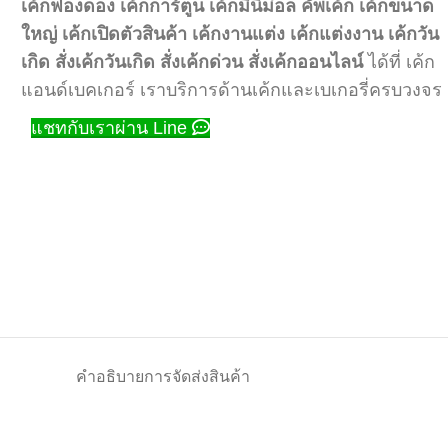
เค้กฟองดอง
เค้กการ์ตูน
เค้กมินิม่อล
คัพเค้ก
เค้กขนาด
ใหญ่
เค้กเปิดตัวสินค้า
เค้กงานแต่ง
เค้กแต่งงาน
เค้กวัน
เกิด
สั่งเค้กวันเกิด
สั่งเค้กด่วน
สั่งเค้กออนไลน์
ได้ที่ เค้ก
แอนด์เบคเกอร์ เราบริการด้านเค้กและเบเกอรี่ครบวงจร
แชทกับเราผ่าน Line
คำอธิบาย
การจัดส่งสินค้า