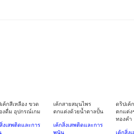
ปเค้กสีเหลือง ขวด
เค้กสายสมุนไพร
ดริปเค้ก
่องดื่ม อุปกรณ์เกม
ตกแต่งด้วยน้ำตาลปั้น
ตกแต่
ทองคำ
กสิ่งเสพติดและการ
เค้กสิ่งเสพติดและการ
น
พนัน
เค้กสิ่