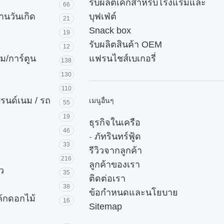
รับผลิตเค้กสำหรับโรงแรมและ
66
านวันเกิด
บุฟเฟ่ต์
21
Snack box
19
รับผลิตสินค้า OEM
12
ม/การ์ตูน
แฟรนไชส์เบเกอรี่
138
130
110
บรนด์เนม / รถ
เมนูอื่นๆ
55
19
ธุรกิจในเครือ
46
-
ภัทรินทร์ฟู้ด
33
รีวิวจากลูกค้า
216
ลูกค้าของเรา
ัว
35
ติดต่อเรา
38
ข้อกำหนดและนโยบาย
ค้กดอกไม้
16
Sitemap