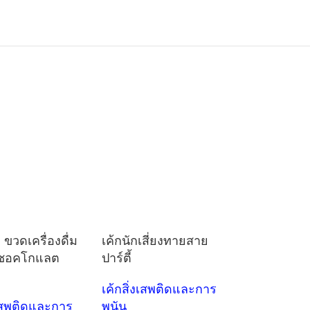
 ขวดเครื่องดื่ม
เค้กนักเสี่ยงทายสาย
งชอคโกแลต
ปาร์ตี้
เค้กสิ่งเสพติดและการ
งเสพติดและการ
พนัน