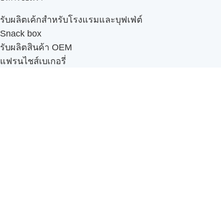
รับผลิตเค้กสำหรับโรงแรมและบุฟเฟ่ต์
Snack box
รับผลิตสินค้า OEM
แฟรนไชส์เบเกอรี่
เมนูอื่นๆ
ธุรกิจในเครือ
-
ภัทรินทร์ฟู้ด
รีวิวจากลูกค้า
ลูกค้าของเรา
ติดต่อเรา
ข้อกำหนดและนโยบาย
Sitemap