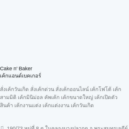
Cake n' Baker
เค้กแอนด์เบคเกอร์
สั่งเค้กวันเกิด สั่งเค้กด่วน สั่งเค้กออนไลน์ เค้กโฟโต้ เค้ก
สามมิติ เค้กมินิม่อล คัพเค้ก เค้กขนาดใหญ่ เค้กเปิดตัว
สินค้า เค้กงานแต่ง เค้กแต่งงาน เค้กวันเกิด
190/73 หมู่ที่ 8 ต.ในคลองบางปลากด อ.พระสมุทรเจดีย์