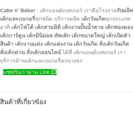
Cake n' Baker
: เค้กแอนด์เบคเกอร์ เราคือโรงงาน
รับผลิต
เค้กและเบเกอรี่
ทุกชนิด บริการผลิต
เค้กวันเกิด
ทุกประเภท
อาทิ
เค้กโฟโต้
เค้กสามมิติ
เค้กงานปั้นน้ำตาล
เค้กฟองดอง
เค้กการ์ตูน
เค้กมินิม่อล
คัพเค้ก
เค้กขนาดใหญ่
เค้กเปิดตัว
สินค้า
เค้กงานแต่ง
เค้กแต่งงาน
เค้กวันเกิด
สั่งเค้กวันเกิด
สั่งเค้กด่วน
สั่งเค้กออนไลน์
ได้ที่ เค้กแอนด์เบคเกอร์ เรา
บริการด้านเค้กและเบเกอรี่ครบวงจร
แชทกับเราผ่าน Line
สินค้าที่เกี่ยวข้อง