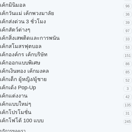
เค้กมินิมอล
96
เค้กวันแม่ เค้กพวงมาลัย
36
เค้กส่งด่วน 3 ชั่วโมง
39
เค้กสัตว์ต่างๆ
97
เค้กสิ่งเสพติดและการพนัน
33
เค้กสโมสรฟุตบอล
53
เค้กองค์กร เค้กบริษัท
151
เค้กออกแบบพิเศษ
86
เค้กเงินทอง เค้กมงคล
85
เค้กเด็ก ผู้หญิง/ผู้ชาย
52
เค้กเด้ง Pop-Up
3
เค้กแต่งงาน
42
เค้กแบบใหม่ๆ
135
เค้กโปรโมชั่น
31
เค้กโฟโต้ 100 แบบ
245
บริการของเรา