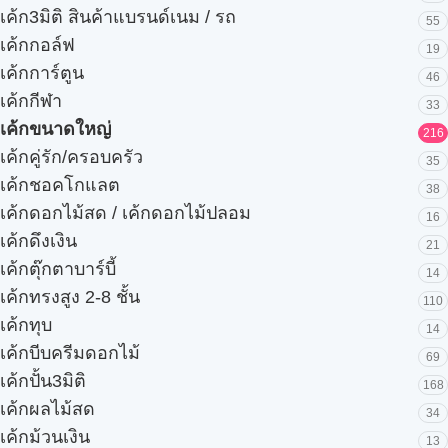
เค้ก3มิติ สินค้าแบรนด์เนม / รถ
55
เค้กกอล์ฟ
19
เค้กการ์ตูน
46
เค้กกีฬา
33
เค้กขนาดใหญ่
216
เค้กคู่รัก/ครอบครัว
35
เค้กชอคโกแลต
38
เค้กดอกไม้สด / เค้กดอกไม้ปลอม
16
เค้กดึงเงิน
21
เค้กตุ๊กตาบาร์บี้
14
เค้กทรงสูง 2-8 ชั้น
110
เค้กทุบ
14
เค้กบีบครีมดอกไม้
69
เค้กปั้น3มิติ
168
เค้กผลไม้สด
34
เค้กม้วนเงิน
13