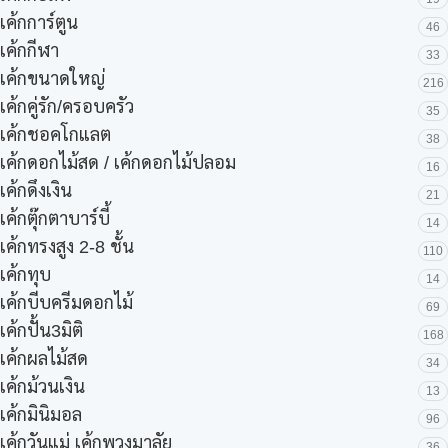
เค้กการ์ตูน
46
เค้กกีฬา
33
เค้กขนาดใหญ่
216
เค้กคู่รัก/ครอบครัว
35
เค้กชอคโกแลต
38
เค้กดอกไม้สด / เค้กดอกไม้ปลอม
16
เค้กดึงเงิน
21
เค้กตุ๊กตาบาร์บี้
14
เค้กทรงสูง 2-8 ชั้น
110
เค้กทุบ
14
เค้กบีบครีมดอกไม้
69
เค้กปั้น3มิติ
168
เค้กผลไม้สด
34
เค้กม้วนเงิน
13
เค้กมินิมอล
96
เค้กวันแม่ เค้กพวงมาลัย
36