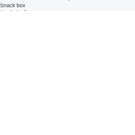
Snack box
รับผลิตสินค้า OEM
แฟรนไชส์เบเกอรี่
เมนูอื่นๆ
ธุรกิจในเครือ
-
ภัทรินทร์ฟู้ด
รีวิวจากลูกค้า
ลูกค้าของเรา
ติดต่อเรา
ข้อกำหนดและนโยบาย
Sitemap
Cake n' Bake โรงงานผลิตเค้กและเบเกอรี่