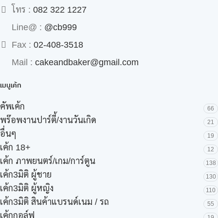
โทร :
082 322 1227
Line@ :
@cb999
Fax :
02-408-3518
Mail :
cakeandbaker@gmail.com
เมนูเค้ก
คัพเค้ก
66
พร๊อพงานปาร์ตี้/งานวันเกิด
21
อื่นๆ
19
เค้ก 18+
12
เค้ก ภาพยนตร์/เกม/การ์ตูน
138
เค้ก3มิติ ผู้ชาย
130
เค้ก3มิติ ผู้หญิง
110
เค้ก3มิติ สินค้าแบรนด์เนม / รถ
55
เค้กกอล์ฟ
19