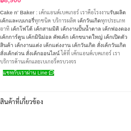
Cake n' Baker
: เค้กแอนด์เบคเกอร์ เราคือโรงงาน
รับผลิต
เค้กและเบเกอรี่
ทุกชนิด บริการผลิต
เค้กวันเกิด
ทุกประเภท
อาทิ
เค้กโฟโต้
เค้กสามมิติ
เค้กงานปั้นน้ำตาล
เค้กฟองดอง
เค้กการ์ตูน
เค้กมินิม่อล
คัพเค้ก
เค้กขนาดใหญ่
เค้กเปิดตัว
สินค้า
เค้กงานแต่ง
เค้กแต่งงาน
เค้กวันเกิด
สั่งเค้กวันเกิด
สั่งเค้กด่วน
สั่งเค้กออนไลน์
ได้ที่ เค้กแอนด์เบคเกอร์ เรา
บริการด้านเค้กและเบเกอรี่ครบวงจร
แชทกับเราผ่าน Line
สินค้าที่เกี่ยวข้อง