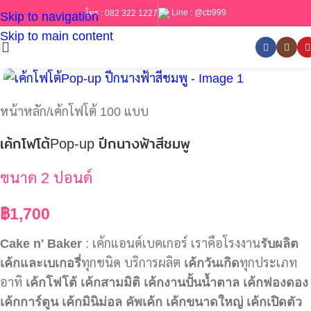
Line :
@cb999
โทร :
082 322 1227
Skip to navigation
Skip to main content
หน้าหลัก
/
เค้กโฟโต้ 100 แบบ
เค้กโฟโต้Pop-up ปีกนางฟ้าสีชมพู
ขนาด 2 ปอนด์
฿
1,700
Cake n' Baker
: เค้กแอนด์เบคเกอร์ เราคือโรงงาน
รับผลิต
เค้กและเบเกอรี่
ทุกชนิด บริการผลิต
เค้กวันเกิด
ทุกประเภท
อาทิ
เค้กโฟโต้
เค้กสามมิติ
เค้กงานปั้นน้ำตาล
เค้กฟองดอง
เค้กการ์ตูน
เค้กมินิม่อล
คัพเค้ก
เค้กขนาดใหญ่
เค้กเปิดตัว