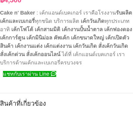
Cake n' Baker
: เค้กแอนด์เบคเกอร์ เราคือโรงงาน
รับผลิต
เค้กและเบเกอรี่
ทุกชนิด บริการผลิต
เค้กวันเกิด
ทุกประเภท
อาทิ
เค้กโฟโต้
เค้กสามมิติ
เค้กงานปั้นน้ำตาล
เค้กฟองดอง
เค้กการ์ตูน
เค้กมินิม่อล
คัพเค้ก
เค้กขนาดใหญ่
เค้กเปิดตัว
สินค้า
เค้กงานแต่ง
เค้กแต่งงาน
เค้กวันเกิด
สั่งเค้กวันเกิด
สั่งเค้กด่วน
สั่งเค้กออนไลน์
ได้ที่ เค้กแอนด์เบคเกอร์ เรา
บริการด้านเค้กและเบเกอรี่ครบวงจร
แชทกับเราผ่าน Line
สินค้าที่เกี่ยวข้อง