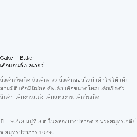
Cake n' Baker
เค้กแอนด์เบคเกอร์
สั่งเค้กวันเกิด สั่งเค้กด่วน สั่งเค้กออนไลน์ เค้กโฟโต้ เค้ก
สามมิติ เค้กมินิม่อล คัพเค้ก เค้กขนาดใหญ่ เค้กเปิดตัว
สินค้า เค้กงานแต่ง เค้กแต่งงาน เค้กวันเกิด
190/73 หมู่ที่ 8 ต.ในคลองบางปลากด อ.พระสมุทรเจดีย์
จ.สมุทรปราการ 10290