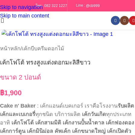
Line :
@cb999
โทร :
082 322 1227
Skip to navigation
Skip to main content
หน้าหลัก
/
เค้กบีบครีมดอกไม้
เค้กโฟโต้ ทรงสูงแต่งดอกมะลิสีขาว
ขนาด 2 ปอนด์
฿
1,900
Cake n' Baker
: เค้กแอนด์เบคเกอร์ เราคือโรงงาน
รับผลิต
เค้กและเบเกอรี่
ทุกชนิด บริการผลิต
เค้กวันเกิด
ทุกประเภท
อาทิ
เค้กโฟโต้
เค้กสามมิติ
เค้กงานปั้นน้ำตาล
เค้กฟองดอง
เค้กการ์ตูน
เค้กมินิม่อล
คัพเค้ก
เค้กขนาดใหญ่
เค้กเปิดตัว