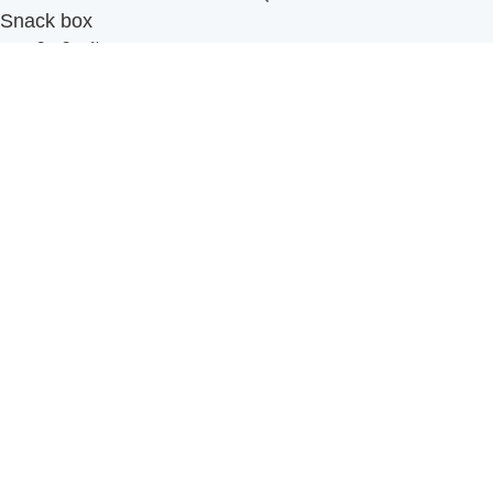
Snack box
รับผลิตสินค้า OEM
แฟรนไชส์เบเกอรี่
เมนูอื่นๆ
ธุรกิจในเครือ
-
ภัทรินทร์ฟู้ด
รีวิวจากลูกค้า
ลูกค้าของเรา
ติดต่อเรา
ข้อกำหนดและนโยบาย
Sitemap
Cake n' Bake โรงงานผลิตเค้กและเบเกอรี่