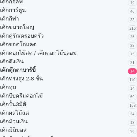
เค้กกอล์ฟ
19
เค้กการ์ตูน
46
เค้กกีฬา
33
เค้กขนาดใหญ่
216
เค้กคู่รัก/ครอบครัว
35
เค้กชอคโกแลต
38
เค้กดอกไม้สด / เค้กดอกไม้ปลอม
16
เค้กดึงเงิน
21
เค้กตุ๊กตาบาร์บี้
14
เค้กทรงสูง 2-8 ชั้น
110
เค้กทุบ
14
เค้กบีบครีมดอกไม้
69
เค้กปั้น3มิติ
168
เค้กผลไม้สด
34
เค้กม้วนเงิน
13
เค้กมินิมอล
96