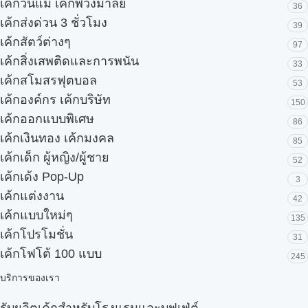
เค้กวันแม่ เค้กพวงมาลัย
36
เค้กส่งด่วน 3 ชั่วโมง
39
เค้กสัตว์ต่างๆ
97
เค้กสิ่งเสพติดและการพนัน
33
เค้กสโมสรฟุตบอล
53
เค้กองค์กร เค้กบริษัท
150
เค้กออกแบบพิเศษ
86
เค้กเงินทอง เค้กมงคล
85
เค้กเด็ก ผู้หญิง/ผู้ชาย
52
เค้กเด้ง Pop-Up
3
เค้กแต่งงาน
42
เค้กแบบใหม่ๆ
135
เค้กโปรโมชั่น
31
เค้กโฟโต้ 100 แบบ
245
บริการของเรา
รับผลิตเค้กสำหรับโรงแรมและบุฟเฟ่ต์