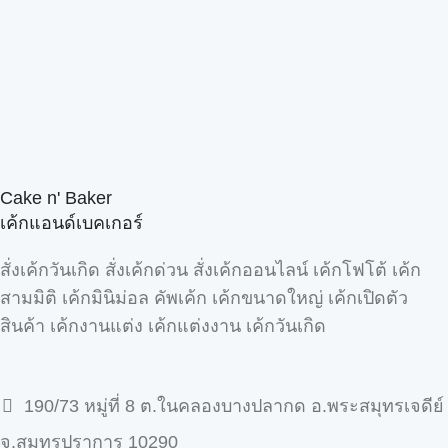
Cake n' Baker
เค้กแอนด์เบคเกอร์
สั่งเค้กวันเกิด สั่งเค้กด่วน สั่งเค้กออนไลน์ เค้กโฟโต้ เค้ก
สามมิติ เค้กมินิม่อล คัพเค้ก เค้กขนาดใหญ่ เค้กเปิดตัว
สินค้า เค้กงานแต่ง เค้กแต่งงาน เค้กวันเกิด
190/73 หมู่ที่ 8 ต.ในคลองบางปลากด อ.พระสมุทรเจดีย์
จ.สมุทรปราการ 10290