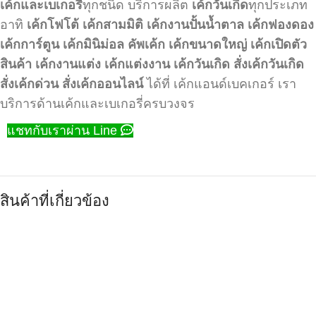
เค้กและเบเกอรี่
ทุกชนิด บริการผลิต
เค้กวันเกิด
ทุกประเภท
อาทิ
เค้กโฟโต้
เค้กสามมิติ
เค้กงานปั้นน้ำตาล
เค้กฟองดอง
เค้กการ์ตูน
เค้กมินิม่อล
คัพเค้ก
เค้กขนาดใหญ่
เค้กเปิดตัว
สินค้า
เค้กงานแต่ง
เค้กแต่งงาน
เค้กวันเกิด
สั่งเค้กวันเกิด
สั่งเค้กด่วน
สั่งเค้กออนไลน์
ได้ที่ เค้กแอนด์เบคเกอร์ เรา
บริการด้านเค้กและเบเกอรี่ครบวงจร
แชทกับเราผ่าน Line
สินค้าที่เกี่ยวข้อง