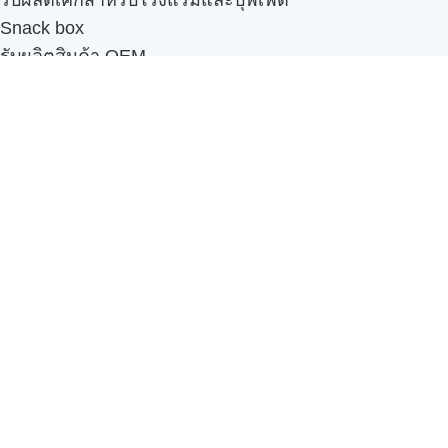
Snack box
รับผลิตสินค้า OEM
แฟรนไชส์เบเกอรี่
เมนูอื่นๆ
ธุรกิจในเครือ
-
ภัทรินทร์ฟู้ด
รีวิวจากลูกค้า
ลูกค้าของเรา
ติดต่อเรา
ข้อกำหนดและนโยบาย
Sitemap
Cake n' Bake โรงงานผลิตเค้กและเบเกอรี่