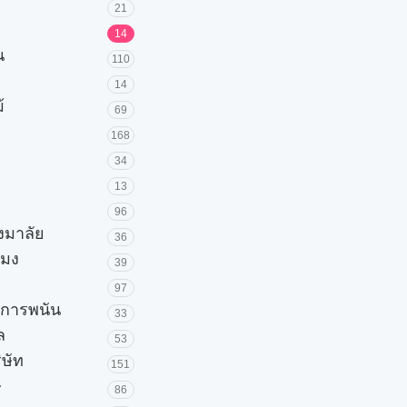
21
14
น
110
14
้
69
168
34
13
96
วงมาลัย
36
โมง
39
97
ะการพนัน
33
ล
53
ิษัท
151
ษ
86