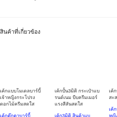
สินค้าที่เกี่ยวข้อง
เค้กแบบโมเดลบาร์บี้
เค้กปั้น3มิติ กระเป๋าแบ
เค้
เจ้าหญิงกระโปรง
รนด์เนม บีบครีมเมอร์
สะส
ดอกไม้ครีมสดใส
แรงสีสันสดใส
เค้ก
เค้กตุ๊กตาบาร์บี้
เค้ก3มิติ สินค้าแบ
หญิ