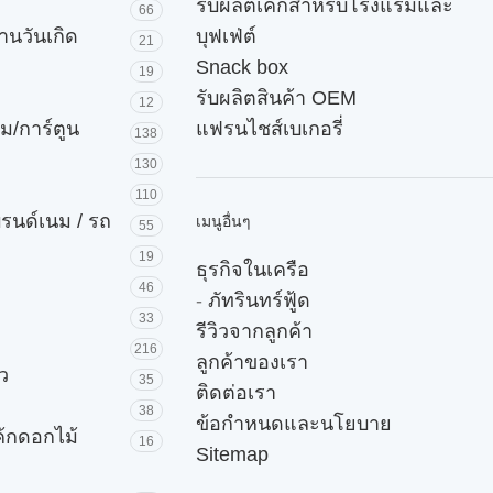
รับผลิตเค้กสำหรับโรงแรมและ
66
านวันเกิด
บุฟเฟ่ต์
21
Snack box
19
รับผลิตสินค้า OEM
12
ม/การ์ตูน
แฟรนไชส์เบเกอรี่
138
130
110
บรนด์เนม / รถ
เมนูอื่นๆ
55
19
ธุรกิจในเครือ
46
-
ภัทรินทร์ฟู้ด
33
รีวิวจากลูกค้า
216
ลูกค้าของเรา
ัว
35
ติดต่อเรา
38
ข้อกำหนดและนโยบาย
ค้กดอกไม้
16
Sitemap