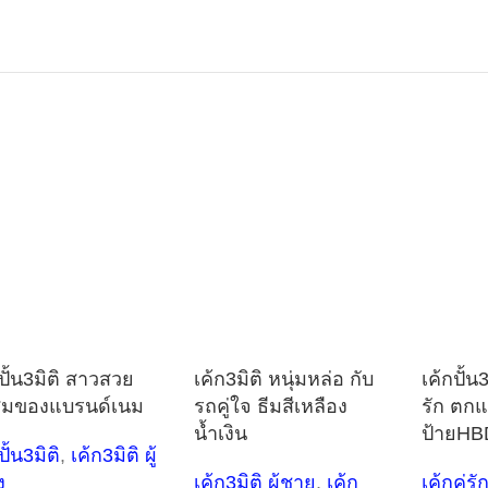
กปั้น3มิติ สาวสวย
เค้ก3มิติ หนุ่มหล่อ กับ
เค้กปั้น3
มของแบรนด์เนม
รถคู่ใจ ธีมสีเหลือง
รัก ตกแ
น้ำเงิน
ป้ายHB
ปั้น3มิติ
,
เค้ก3มิติ ผู้
ง
เค้ก3มิติ ผู้ชาย
,
เค้ก
เค้กคู่ร