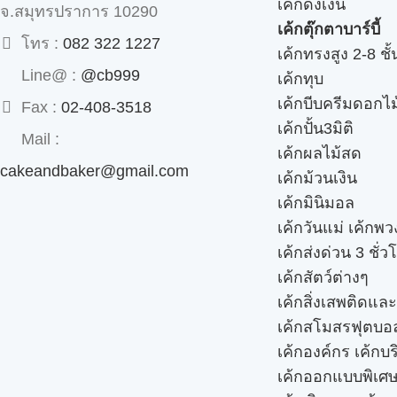
เค้กดึงเงิน
จ.สมุทรปราการ 10290
เค้กตุ๊กตาบาร์บี้
โทร :
082 322 1227
เค้กทรงสูง 2-8 ชั้
Line@ :
@cb999
เค้กทุบ
เค้กบีบครีมดอกไม
Fax :
02-408-3518
เค้กปั้น3มิติ
Mail :
เค้กผลไม้สด
cakeandbaker@gmail.com
เค้กม้วนเงิน
เค้กมินิมอล
เค้กวันแม่ เค้กพ
เค้กส่งด่วน 3 ชั่ว
เค้กสัตว์ต่างๆ
เค้กสิ่งเสพติดแล
เค้กสโมสรฟุตบอ
เค้กองค์กร เค้กบร
เค้กออกแบบพิเศ