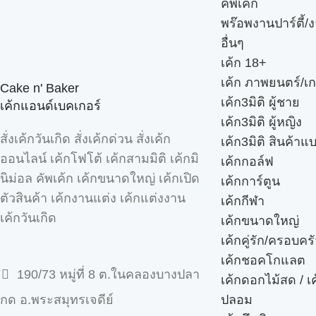
คัพเค้ก
พร๊อพงานปาร์ตี้/ง
อื่นๆ
เค้ก 18+
เค้ก ภาพยนตร์/เก
Cake n' Baker
เค้ก3มิติ ผู้ชาย
เค้กแอนด์เบคเกอร์
เค้ก3มิติ ผู้หญิง
สั่งเค้กวันเกิด สั่งเค้กด่วน สั่งเค้ก
เค้ก3มิติ สินค้าแ
ออนไลน์ เค้กโฟโต้ เค้กสามมิติ เค้กมิ
เค้กกอล์ฟ
นิม่อล คัพเค้ก เค้กขนาดใหญ่ เค้กเปิด
เค้กการ์ตูน
ตัวสินค้า เค้กงานแต่ง เค้กแต่งงาน
เค้กกีฬา
เค้กวันเกิด
เค้กขนาดใหญ่
เค้กคู่รัก/ครอบคร
เค้กชอคโกแลต
190/73 หมู่ที่ 8 ต.ในคลองบางปลา
เค้กดอกไม้สด / เ
ปลอม
กด อ.พระสมุทรเจดีย์