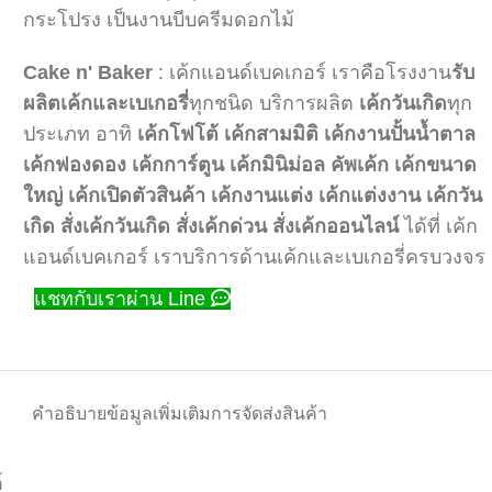
กระโปรง เป็นงานบีบครีมดอกไม้
Cake n' Baker
: เค้กแอนด์เบคเกอร์ เราคือโรงงาน
รับ
ผลิตเค้กและเบเกอรี่
ทุกชนิด บริการผลิต
เค้กวันเกิด
ทุก
ประเภท อาทิ
เค้กโฟโต้
เค้กสามมิติ
เค้กงานปั้นน้ำตาล
เค้กฟองดอง
เค้กการ์ตูน
เค้กมินิม่อล
คัพเค้ก
เค้กขนาด
ใหญ่
เค้กเปิดตัวสินค้า
เค้กงานแต่ง
เค้กแต่งงาน
เค้กวัน
เกิด
สั่งเค้กวันเกิด
สั่งเค้กด่วน
สั่งเค้กออนไลน์
ได้ที่ เค้ก
แอนด์เบคเกอร์ เราบริการด้านเค้กและเบเกอรี่ครบวงจร
แชทกับเราผ่าน Line
คำอธิบาย
ข้อมูลเพิ่มเติม
การจัดส่งสินค้า
์