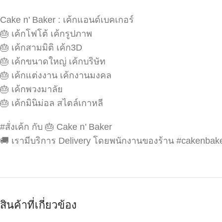
Cake n’ Baker : เค้กแอนด์เบคเกอร์
🎂 เค้กโฟโต้ เค้กรูปภาพ
🎂 เค้กสามมิติ เค้ก3D
🎂 เค้กขนาดใหญ่ เค้กบริษัท
🎂 เค้กแต่งงาน เค้กงานมงคล
🎂 เค้กพวงมาลัย
🎂 เค้กมินิม่อล สไตล์เกาหลี
#สั่งเค้ก กับ 🎂 Cake n’ Baker
🚚 เรามีบริการ Delivery โดยพนักงานของร้าน #cakenbak
สินค้าที่เกี่ยวข้อง