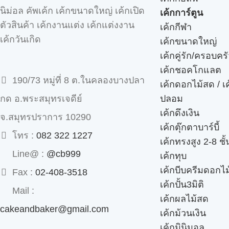
นิม่อล คัพเค้ก เค้กขนาดใหญ่ เค้กเปิด
เค้กการ์ตูน
ตัวสินค้า เค้กงานแต่ง เค้กแต่งงาน
เค้กกีฬา
เค้กวันเกิด
เค้กขนาดใหญ่
เค้กคู่รัก/ครอบคร
เค้กชอคโกแลต
190/73 หมู่ที่ 8 ต.ในคลองบางปลา
เค้กดอกไม้สด / เ
ปลอม
กด อ.พระสมุทรเจดีย์
เค้กดึงเงิน
จ.สมุทรปราการ 10290
เค้กตุ๊กตาบาร์บี้
โทร :
082 322 1227
เค้กทรงสูง 2-8 ชั้
Line@ :
@cb999
เค้กทุบ
เค้กบีบครีมดอกไม
Fax :
02-408-3518
เค้กปั้น3มิติ
Mail :
เค้กผลไม้สด
cakeandbaker@gmail.com
เค้กม้วนเงิน
เค้กมินิมอล