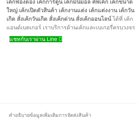
เค้กฟองดอง
เค้กการ์ตูน
เค้กมินิม่อล
คัพเค้ก
เค้กขนาด
ใหญ่
เค้กเปิดตัวสินค้า
เค้กงานแต่ง
เค้กแต่งงาน
เค้กวัน
เกิด
สั่งเค้กวันเกิด
สั่งเค้กด่วน
สั่งเค้กออนไลน์
ได้ที่ เค้ก
แอนด์เบคเกอร์ เราบริการด้านเค้กและเบเกอรี่ครบวงจร
แชทกับเราผ่าน Line
คำอธิบาย
ข้อมูลเพิ่มเติม
การจัดส่งสินค้า