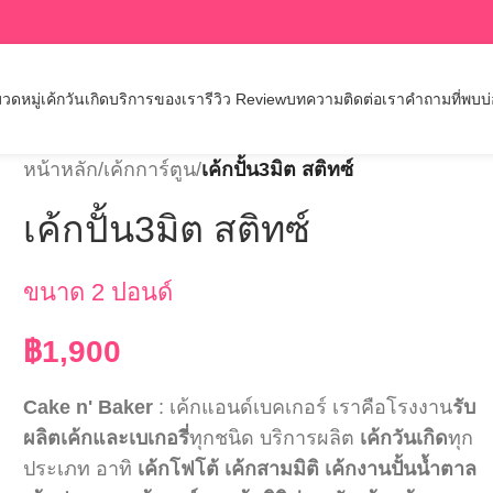
วดหมู่เค้กวันเกิด
บริการของเรา
รีวิว Review
บทความ
ติดต่อเรา
คำถามที่พบบ
หน้าหลัก
/
เค้กการ์ตูน
/
เค้กปั้น3มิต สติทซ์
เค้กปั้น3มิต สติทซ์
ขนาด 2 ปอนด์
฿
1,900
Cake n' Baker
: เค้กแอนด์เบคเกอร์ เราคือโรงงาน
รับ
ผลิตเค้กและเบเกอรี่
ทุกชนิด บริการผลิต
เค้กวันเกิด
ทุก
ประเภท อาทิ
เค้กโฟโต้
เค้กสามมิติ
เค้กงานปั้นน้ำตาล