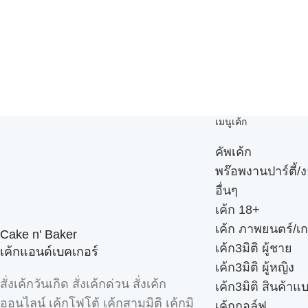
เมนูเค้ก
คัพเค้ก
พร๊อพงานปาร์ตี้/ง
อื่นๆ
เค้ก 18+
เค้ก ภาพยนตร์/เก
Cake n' Baker
เค้ก3มิติ ผู้ชาย
เค้กแอนด์เบคเกอร์
เค้ก3มิติ ผู้หญิง
สั่งเค้กวันเกิด สั่งเค้กด่วน สั่งเค้ก
เค้ก3มิติ สินค้าแ
ออนไลน์ เค้กโฟโต้ เค้กสามมิติ เค้กมิ
เค้กกอล์ฟ