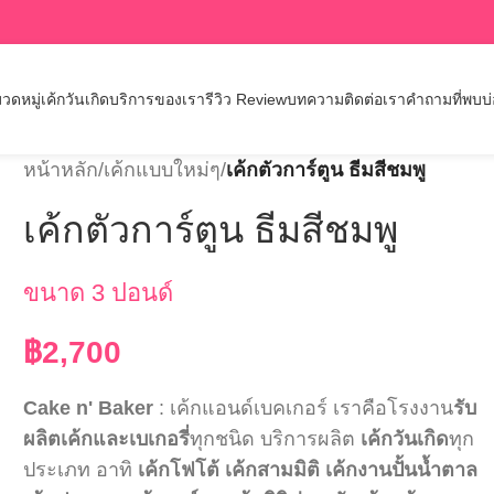
วดหมู่เค้กวันเกิด
บริการของเรา
รีวิว Review
บทความ
ติดต่อเรา
คำถามที่พบบ
หน้าหลัก
/
เค้กแบบใหม่ๆ
/
เค้กตัวการ์ตูน ธีมสีชมพู
เค้กตัวการ์ตูน ธีมสีชมพู
ขนาด 3 ปอนด์
฿
2,700
Cake n' Baker
: เค้กแอนด์เบคเกอร์ เราคือโรงงาน
รับ
ผลิตเค้กและเบเกอรี่
ทุกชนิด บริการผลิต
เค้กวันเกิด
ทุก
ประเภท อาทิ
เค้กโฟโต้
เค้กสามมิติ
เค้กงานปั้นน้ำตาล