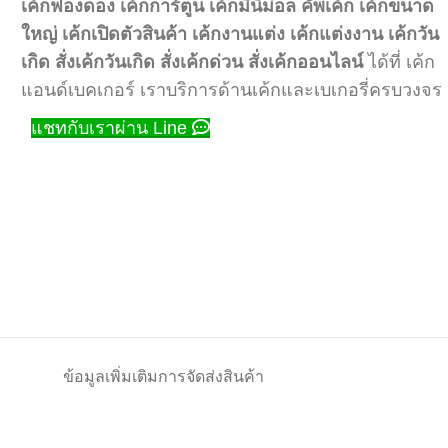
เค้กฟองดอง
เค้กการ์ตูน
เค้กมินิม่อล
คัพเค้ก
เค้กขนาด
ใหญ่
เค้กเปิดตัวสินค้า
เค้กงานแต่ง
เค้กแต่งงาน
เค้กวัน
เกิด
สั่งเค้กวันเกิด
สั่งเค้กด่วน
สั่งเค้กออนไลน์
ได้ที่ เค้ก
แอนด์เบคเกอร์ เราบริการด้านเค้กและเบเกอรี่ครบวงจร
แชทกับเราผ่าน Line
ข้อมูลเพิ่มเติม
การจัดส่งสินค้า