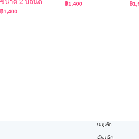
ขนาด 2 ปอนด์
฿
1,400
฿
1,
฿
1,400
เมนูเค้ก
คัพเค้ก