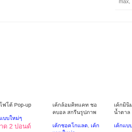
max
,
กโฟโต้ Pop-up
เค้กล้อมคิทแคท ชอ
เค้กมิน
คบอล สกรีนรูปภาพ
น้ำตาล 
กแบบใหม่ๆ
าด 2 ปอนด์
เค้กชอคโกแลต
,
เค้ก
เค้กแบ