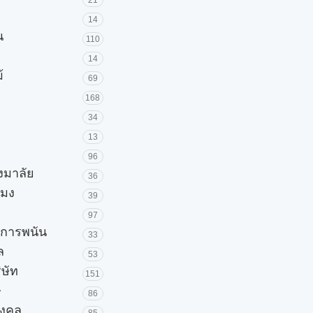
21
14
น
110
14
้
69
168
34
13
96
วงมาลัย
36
โมง
39
97
ะการพนัน
33
ล
53
ิษัท
151
ษ
86
มงคล