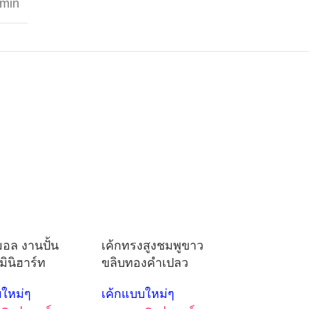
min
ิมอล งานปั้น
เค้กทรงสูงชมพูขาว
มินิฮาร์ท
ขลิบทองคำเปลว
บใหม่ๆ
เค้กแบบใหม่ๆ