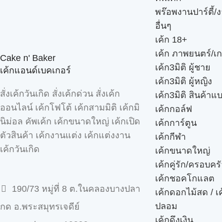
พร๊อพงานปาร์ตี้/ง
อื่นๆ
เค้ก 18+
เค้ก ภาพยนตร์/เก
Cake n' Baker
เค้ก3มิติ ผู้ชาย
เค้กแอนด์เบคเกอร์
เค้ก3มิติ ผู้หญิง
สั่งเค้กวันเกิด สั่งเค้กด่วน สั่งเค้ก
เค้ก3มิติ สินค้าแ
ออนไลน์ เค้กโฟโต้ เค้กสามมิติ เค้กมิ
เค้กกอล์ฟ
นิม่อล คัพเค้ก เค้กขนาดใหญ่ เค้กเปิด
เค้กการ์ตูน
ตัวสินค้า เค้กงานแต่ง เค้กแต่งงาน
เค้กกีฬา
เค้กวันเกิด
เค้กขนาดใหญ่
เค้กคู่รัก/ครอบคร
เค้กชอคโกแลต
190/73 หมู่ที่ 8 ต.ในคลองบางปลา
เค้กดอกไม้สด / เ
ปลอม
กด อ.พระสมุทรเจดีย์
เค้กดึงเงิน