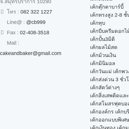
จ.สมุทรปราการ 10290
เค้กตุ๊กตาบาร์บี้
โทร :
082 322 1227
เค้กทรงสูง 2-8 ชั้
Line@ :
@cb999
เค้กทุบ
เค้กบีบครีมดอกไม
Fax :
02-408-3518
เค้กปั้น3มิติ
Mail :
เค้กผลไม้สด
cakeandbaker@gmail.com
เค้กม้วนเงิน
เค้กมินิมอล
เค้กวันแม่ เค้กพ
เค้กส่งด่วน 3 ชั่ว
เค้กสัตว์ต่างๆ
เค้กสิ่งเสพติดแล
เค้กสโมสรฟุตบอ
เค้กองค์กร เค้กบร
เค้กออกแบบพิเศ
เค้กเงินทอง เค้ก