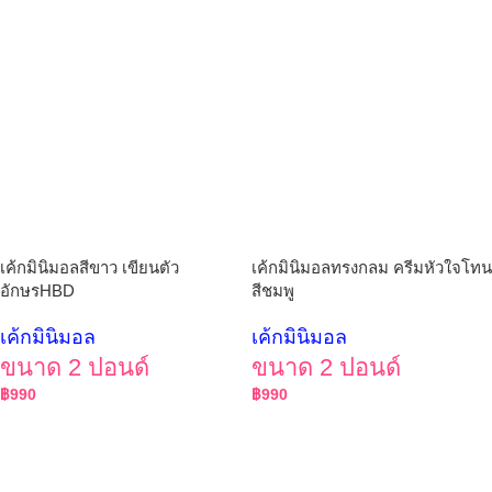
เค้กมินิมอลสีขาว เขียนตัว
เค้กมินิมอลทรงกลม ครีมหัวใจโทน
อักษรHBD
สีชมพู
เค้กมินิมอล
เค้กมินิมอล
ขนาด 2 ปอนด์
ขนาด 2 ปอนด์
฿
990
฿
990