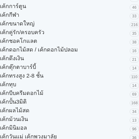
เค้กการ์ตูน
46
เค้กกีฬา
33
เค้กขนาดใหญ่
216
เค้กคู่รัก/ครอบครัว
35
เค้กชอคโกแลต
38
เค้กดอกไม้สด / เค้กดอกไม้ปลอม
16
เค้กดึงเงิน
21
เค้กตุ๊กตาบาร์บี้
14
เค้กทรงสูง 2-8 ชั้น
110
เค้กทุบ
14
เค้กบีบครีมดอกไม้
69
เค้กปั้น3มิติ
168
เค้กผลไม้สด
34
เค้กม้วนเงิน
13
เค้กมินิมอล
96
เค้กวันแม่ เค้กพวงมาลัย
36