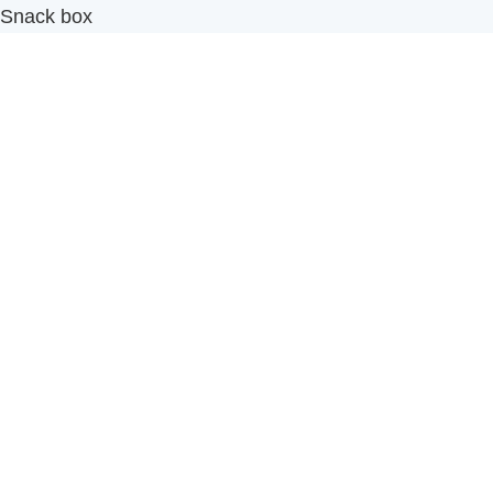
Snack box
รับผลิตสินค้า OEM
แฟรนไชส์เบเกอรี่
เมนูอื่นๆ
ธุรกิจในเครือ
-
ภัทรินทร์ฟู้ด
รีวิวจากลูกค้า
ลูกค้าของเรา
ติดต่อเรา
ข้อกำหนดและนโยบาย
Sitemap
Cake n' Bake โรงงานผลิตเค้กและเบเกอรี่