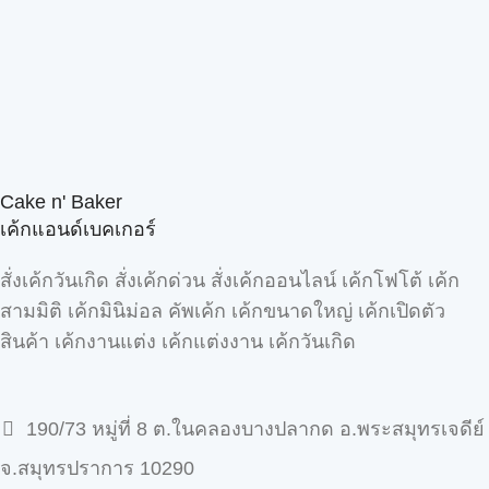
Cake n' Baker
เค้กแอนด์เบคเกอร์
สั่งเค้กวันเกิด สั่งเค้กด่วน สั่งเค้กออนไลน์ เค้กโฟโต้ เค้ก
สามมิติ เค้กมินิม่อล คัพเค้ก เค้กขนาดใหญ่ เค้กเปิดตัว
สินค้า เค้กงานแต่ง เค้กแต่งงาน เค้กวันเกิด
190/73 หมู่ที่ 8 ต.ในคลองบางปลากด อ.พระสมุทรเจดีย์
จ.สมุทรปราการ 10290