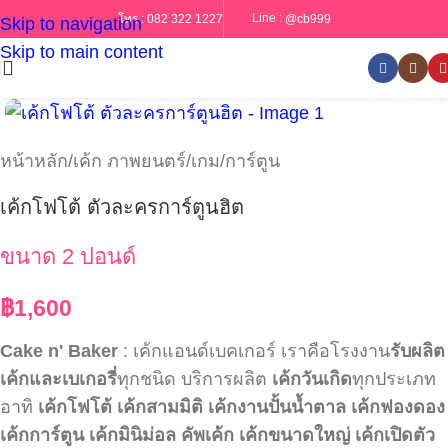
Line :
@cb999
โทร :
082 322 1227
Skip to navigation
Skip to main content
หน้าหลัก
/
เค้ก ภาพยนตร์/เกม/การ์ตูน
เค้กโฟโต้ ตัวละครการ์ตูนฮิต
ขนาด 2 ปอนด์
฿
1,600
Cake n' Baker
: เค้กแอนด์เบคเกอร์ เราคือโรงงาน
รับผลิต
เค้กและเบเกอรี่
ทุกชนิด บริการผลิต
เค้กวันเกิด
ทุกประเภท
อาทิ
เค้กโฟโต้
เค้กสามมิติ
เค้กงานปั้นน้ำตาล
เค้กฟองดอง
เค้กการ์ตูน
เค้กมินิม่อล
คัพเค้ก
เค้กขนาดใหญ่
เค้กเปิดตัว