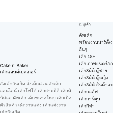
เมนูเค้ก
คัพเค้ก
พร๊อพงานปาร์ตี้/ง
อื่นๆ
เค้ก 18+
เค้ก ภาพยนตร์/เก
Cake n' Baker
เค้ก3มิติ ผู้ชาย
เค้กแอนด์เบคเกอร์
เค้ก3มิติ ผู้หญิง
สั่งเค้กวันเกิด สั่งเค้กด่วน สั่งเค้ก
เค้ก3มิติ สินค้าแ
ออนไลน์ เค้กโฟโต้ เค้กสามมิติ เค้กมิ
เค้กกอล์ฟ
นิม่อล คัพเค้ก เค้กขนาดใหญ่ เค้กเปิด
เค้กการ์ตูน
ตัวสินค้า เค้กงานแต่ง เค้กแต่งงาน
เค้กกีฬา
เค้กวันเกิด
เค้กขนาดใหญ่