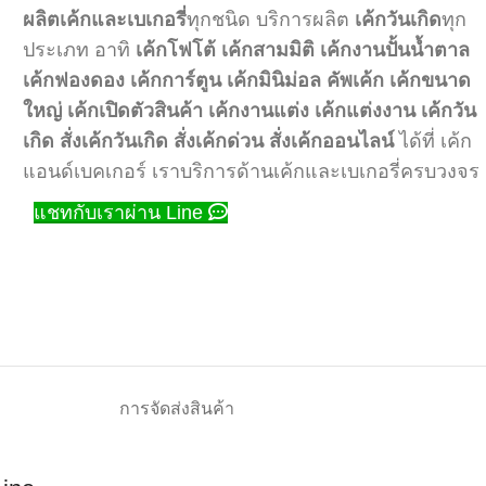
ผลิตเค้กและเบเกอรี่
ทุกชนิด บริการผลิต
เค้กวันเกิด
ทุก
ประเภท อาทิ
เค้กโฟโต้
เค้กสามมิติ
เค้กงานปั้นน้ำตาล
เค้กฟองดอง
เค้กการ์ตูน
เค้กมินิม่อล
คัพเค้ก
เค้กขนาด
ใหญ่
เค้กเปิดตัวสินค้า
เค้กงานแต่ง
เค้กแต่งงาน
เค้กวัน
เกิด
สั่งเค้กวันเกิด
สั่งเค้กด่วน
สั่งเค้กออนไลน์
ได้ที่ เค้ก
แอนด์เบคเกอร์ เราบริการด้านเค้กและเบเกอรี่ครบวงจร
แชทกับเราผ่าน Line
การจัดส่งสินค้า