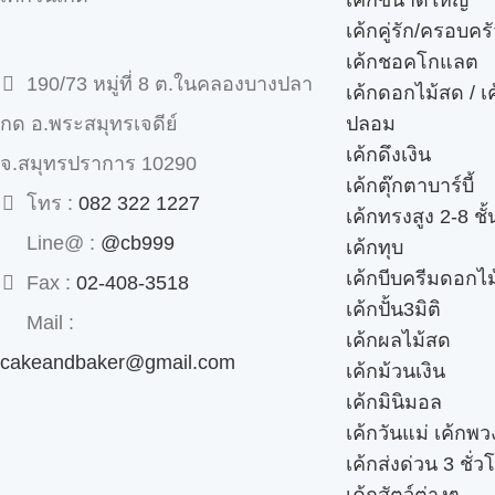
เค้กคู่รัก/ครอบคร
เค้กชอคโกแลต
190/73 หมู่ที่ 8 ต.ในคลองบางปลา
เค้กดอกไม้สด / เ
ปลอม
กด อ.พระสมุทรเจดีย์
เค้กดึงเงิน
จ.สมุทรปราการ 10290
เค้กตุ๊กตาบาร์บี้
โทร :
082 322 1227
เค้กทรงสูง 2-8 ชั้
Line@ :
@cb999
เค้กทุบ
เค้กบีบครีมดอกไม
Fax :
02-408-3518
เค้กปั้น3มิติ
Mail :
เค้กผลไม้สด
cakeandbaker@gmail.com
เค้กม้วนเงิน
เค้กมินิมอล
เค้กวันแม่ เค้กพ
เค้กส่งด่วน 3 ชั่ว
เค้กสัตว์ต่างๆ