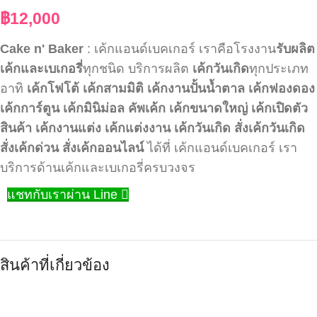
฿
12,000
Cake n' Baker
: เค้กแอนด์เบคเกอร์ เราคือโรงงาน
รับผลิต
เค้กและเบเกอรี่
ทุกชนิด บริการผลิต
เค้กวันเกิด
ทุกประเภท
อาทิ
เค้กโฟโต้
เค้กสามมิติ
เค้กงานปั้นน้ำตาล
เค้กฟองดอง
เค้กการ์ตูน
เค้กมินิม่อล
คัพเค้ก
เค้กขนาดใหญ่
เค้กเปิดตัว
สินค้า
เค้กงานแต่ง
เค้กแต่งงาน
เค้กวันเกิด
สั่งเค้กวันเกิด
สั่งเค้กด่วน
สั่งเค้กออนไลน์
ได้ที่ เค้กแอนด์เบคเกอร์ เรา
บริการด้านเค้กและเบเกอรี่ครบวงจร
แชทกับเราผ่าน Line
สินค้าที่เกี่ยวข้อง