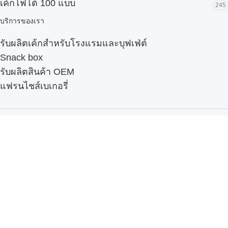
เค้กโฟโต้ 100 แบบ
245
บริการของเรา
รับผลิตเค้กสำหรับโรงแรมและบุฟเฟ่ต์
Snack box
รับผลิตสินค้า OEM
แฟรนไชส์เบเกอรี่
เมนูอื่นๆ
ธุรกิจในเครือ
-
ภัทรินทร์ฟู้ด
รีวิวจากลูกค้า
ลูกค้าของเรา
ติดต่อเรา
ข้อกำหนดและนโยบาย