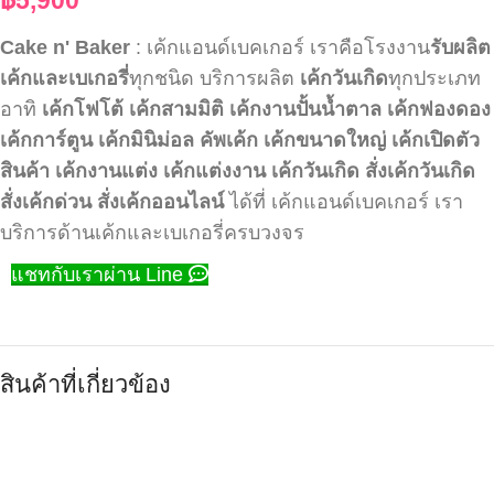
Cake n' Baker
: เค้กแอนด์เบคเกอร์ เราคือโรงงาน
รับผลิต
เค้กและเบเกอรี่
ทุกชนิด บริการผลิต
เค้กวันเกิด
ทุกประเภท
อาทิ
เค้กโฟโต้
เค้กสามมิติ
เค้กงานปั้นน้ำตาล
เค้กฟองดอง
เค้กการ์ตูน
เค้กมินิม่อล
คัพเค้ก
เค้กขนาดใหญ่
เค้กเปิดตัว
สินค้า
เค้กงานแต่ง
เค้กแต่งงาน
เค้กวันเกิด
สั่งเค้กวันเกิด
สั่งเค้กด่วน
สั่งเค้กออนไลน์
ได้ที่ เค้กแอนด์เบคเกอร์ เรา
บริการด้านเค้กและเบเกอรี่ครบวงจร
แชทกับเราผ่าน Line
สินค้าที่เกี่ยวข้อง