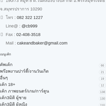
190/73 หมู่ที่ 8 ต.ในคลองบางปลากด อ.พระสมุทรเจดีย์
จ.สมุทรปราการ 10290
โทร :
082 322 1227
Line@ :
@cb999
Fax :
02-408-3518
Mail :
cakeandbaker@gmail.com
เมนูเค้ก
คัพเค้ก
66
พร๊อพงานปาร์ตี้/งานวันเกิด
21
อื่นๆ
19
เค้ก 18+
12
เค้ก ภาพยนตร์/เกม/การ์ตูน
138
เค้ก3มิติ ผู้ชาย
130
เค้ก3มิติ ผู้หญิง
110