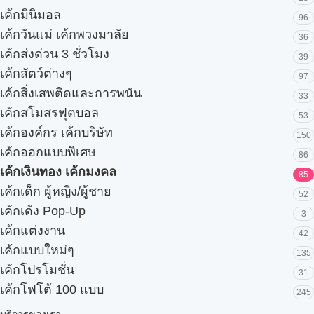
เค้กมินิมอล
96
เค้กวันแม่ เค้กพวงมาลัย
36
เค้กส่งด่วน 3 ชั่วโมง
39
เค้กสัตว์ต่างๆ
97
เค้กสิ่งเสพติดและการพนัน
33
เค้กสโมสรฟุตบอล
53
เค้กองค์กร เค้กบริษัท
150
เค้กออกแบบพิเศษ
86
เค้กเงินทอง เค้กมงคล
85
เค้กเด็ก ผู้หญิง/ผู้ชาย
52
เค้กเด้ง Pop-Up
3
เค้กแต่งงาน
42
เค้กแบบใหม่ๆ
135
เค้กโปรโมชั่น
31
เค้กโฟโต้ 100 แบบ
245