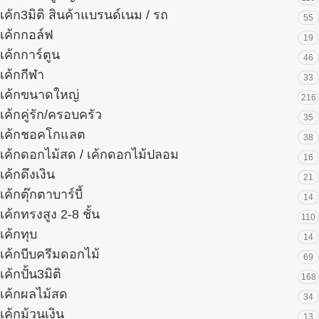
เค้ก3มิติ สินค้าแบรนด์เนม / รถ
55
เค้กกอล์ฟ
19
เค้กการ์ตูน
46
เค้กกีฬา
33
เค้กขนาดใหญ่
216
เค้กคู่รัก/ครอบครัว
35
เค้กชอคโกแลต
38
เค้กดอกไม้สด / เค้กดอกไม้ปลอม
16
เค้กดึงเงิน
21
เค้กตุ๊กตาบาร์บี้
14
เค้กทรงสูง 2-8 ชั้น
110
เค้กทุบ
14
เค้กบีบครีมดอกไม้
69
เค้กปั้น3มิติ
168
เค้กผลไม้สด
34
เค้กม้วนเงิน
13