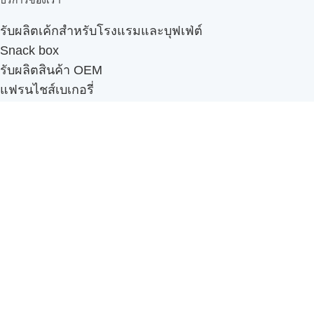
บริการของเรา
รับผลิตเค้กสำหรับโรงแรมและบุฟเฟ่ต์
Snack box
รับผลิตสินค้า OEM
แฟรนไชส์เบเกอรี่
เมนูอื่นๆ
ธุรกิจในเครือ
-
ภัทรินทร์ฟู้ด
รีวิวจากลูกค้า
ลูกค้าของเรา
ติดต่อเรา
ข้อกำหนดและนโยบาย
Sitemap