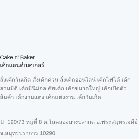
Cake n' Baker
เค้กแอนด์เบคเกอร์
สั่งเค้กวันเกิด สั่งเค้กด่วน สั่งเค้กออนไลน์ เค้กโฟโต้ เค้ก
สามมิติ เค้กมินิม่อล คัพเค้ก เค้กขนาดใหญ่ เค้กเปิดตัว
สินค้า เค้กงานแต่ง เค้กแต่งงาน เค้กวันเกิด
190/73 หมู่ที่ 8 ต.ในคลองบางปลากด อ.พระสมุทรเจดีย์
จ.สมุทรปราการ 10290