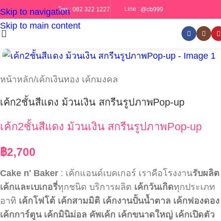
Line :
@cb999
โทร :
082 322 1227
Skip to navigation
Skip to main content
หน้าหลัก
/
เค้กเงินทอง เค้กมงคล
เค้ก2ชั้นสีแดง ม้วนเงิน สกรีนรูปภาพPop-up
เค้ก2ชั้นสีแดง ม้วนเงิน สกรีนรูปภาพPop-up
฿
2,700
Cake n' Baker
: เค้กแอนด์เบคเกอร์ เราคือโรงงาน
รับผลิต
เค้กและเบเกอรี่
ทุกชนิด บริการผลิต
เค้กวันเกิด
ทุกประเภท
อาทิ
เค้กโฟโต้
เค้กสามมิติ
เค้กงานปั้นน้ำตาล
เค้กฟองดอง
เค้กการ์ตูน
เค้กมินิม่อล
คัพเค้ก
เค้กขนาดใหญ่
เค้กเปิดตัว