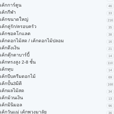
เค้กการ์ตูน
46
เค้กกีฬา
33
เค้กขนาดใหญ่
216
เค้กคู่รัก/ครอบครัว
35
เค้กชอคโกแลต
38
เค้กดอกไม้สด / เค้กดอกไม้ปลอม
16
เค้กดึงเงิน
21
เค้กตุ๊กตาบาร์บี้
14
เค้กทรงสูง 2-8 ชั้น
110
เค้กทุบ
14
เค้กบีบครีมดอกไม้
69
เค้กปั้น3มิติ
168
เค้กผลไม้สด
34
เค้กม้วนเงิน
13
เค้กมินิมอล
96
เค้กวันแม่ เค้กพวงมาลัย
36