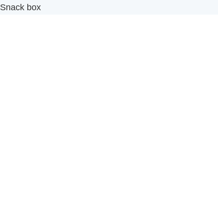
Snack box
รับผลิตสินค้า OEM
แฟรนไชส์เบเกอรี่
เมนูอื่นๆ
ธุรกิจในเครือ
-
ภัทรินทร์ฟู้ด
รีวิวจากลูกค้า
ลูกค้าของเรา
ติดต่อเรา
ข้อกำหนดและนโยบาย
Sitemap
Cake n' Bake โรงงานผลิตเค้กและเบเกอรี่