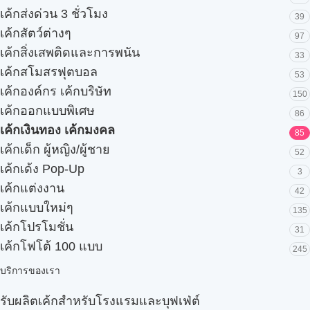
เค้กส่งด่วน 3 ชั่วโมง
39
เค้กสัตว์ต่างๆ
97
เค้กสิ่งเสพติดและการพนัน
33
เค้กสโมสรฟุตบอล
53
เค้กองค์กร เค้กบริษัท
150
เค้กออกแบบพิเศษ
86
เค้กเงินทอง เค้กมงคล
85
เค้กเด็ก ผู้หญิง/ผู้ชาย
52
เค้กเด้ง Pop-Up
3
เค้กแต่งงาน
42
เค้กแบบใหม่ๆ
135
เค้กโปรโมชั่น
31
เค้กโฟโต้ 100 แบบ
245
บริการของเรา
รับผลิตเค้กสำหรับโรงแรมและบุฟเฟ่ต์