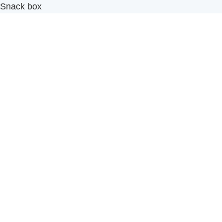
Snack box
รับผลิตสินค้า OEM
แฟรนไชส์เบเกอรี่
เมนูอื่นๆ
ธุรกิจในเครือ
-
ภัทรินทร์ฟู้ด
รีวิวจากลูกค้า
ลูกค้าของเรา
ติดต่อเรา
ข้อกำหนดและนโยบาย
Sitemap
Cake n' Bake โรงงานผลิตเค้กและเบเกอรี่