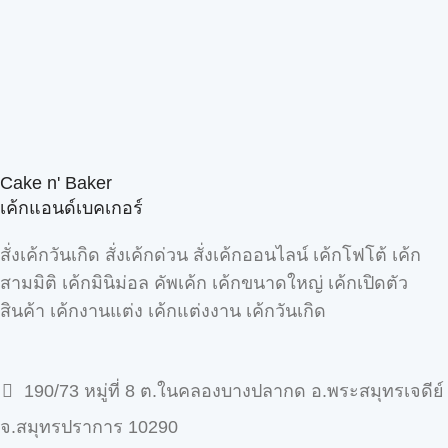
Cake n' Baker
เค้กแอนด์เบคเกอร์
สั่งเค้กวันเกิด สั่งเค้กด่วน สั่งเค้กออนไลน์ เค้กโฟโต้ เค้ก
สามมิติ เค้กมินิม่อล คัพเค้ก เค้กขนาดใหญ่ เค้กเปิดตัว
สินค้า เค้กงานแต่ง เค้กแต่งงาน เค้กวันเกิด
190/73 หมู่ที่ 8 ต.ในคลองบางปลากด อ.พระสมุทรเจดีย์
จ.สมุทรปราการ 10290