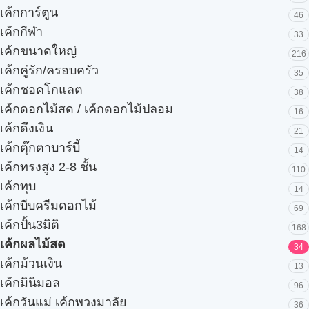
เค้กการ์ตูน
46
เค้กกีฬา
33
เค้กขนาดใหญ่
216
เค้กคู่รัก/ครอบครัว
35
เค้กชอคโกแลต
38
เค้กดอกไม้สด / เค้กดอกไม้ปลอม
16
เค้กดึงเงิน
21
เค้กตุ๊กตาบาร์บี้
14
เค้กทรงสูง 2-8 ชั้น
110
เค้กทุบ
14
เค้กบีบครีมดอกไม้
69
เค้กปั้น3มิติ
168
เค้กผลไม้สด
34
เค้กม้วนเงิน
13
เค้กมินิมอล
96
เค้กวันแม่ เค้กพวงมาลัย
36