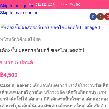
Line :
@cb999
โทร :
082 322 1227
Skip to navigation
Skip to main content
หน้าหลัก
/
เค้กผลไม้สด
เค้ก2ชั้น ผลสตรอว์เบอรี่ ชอคโกแลตดริป
ขนาด 5 ปอนด์
฿
4,500
Cake n' Baker
: เค้กแอนด์เบคเกอร์ เราคือโรงงาน
รับผลิต
เค้กและเบเกอรี่
ทุกชนิด บริการผลิต
เค้กวันเกิด
ทุกประเภท
อาทิ
เค้กโฟโต้
เค้กสามมิติ
เค้กงานปั้นน้ำตาล
เค้กฟองดอง
เค้กการ์ตูน
เค้กมินิม่อล
คัพเค้ก
เค้กขนาดใหญ่
เค้กเปิดตัว