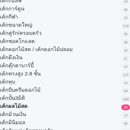
เค้กกอล์ฟ
19
เค้กการ์ตูน
46
เค้กกีฬา
33
เค้กขนาดใหญ่
216
เค้กคู่รัก/ครอบครัว
35
เค้กชอคโกแลต
38
เค้กดอกไม้สด / เค้กดอกไม้ปลอม
16
เค้กดึงเงิน
21
เค้กตุ๊กตาบาร์บี้
14
เค้กทรงสูง 2-8 ชั้น
110
เค้กทุบ
14
เค้กบีบครีมดอกไม้
69
เค้กปั้น3มิติ
168
เค้กผลไม้สด
34
เค้กม้วนเงิน
13
เค้กมินิมอล
96