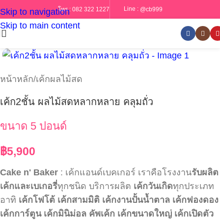
Line :
@cb999
โทร :
082 322 1227
Skip to navigation
Skip to main content
หน้าหลัก
/
เค้กผลไม้สด
เค้ก2ชั้น ผลไม้สดหลากหลาย คลุมถั่ว
ขนาด 5 ปอนด์
฿
5,900
Cake n' Baker
: เค้กแอนด์เบคเกอร์ เราคือโรงงาน
รับผลิต
เค้กและเบเกอรี่
ทุกชนิด บริการผลิต
เค้กวันเกิด
ทุกประเภท
อาทิ
เค้กโฟโต้
เค้กสามมิติ
เค้กงานปั้นน้ำตาล
เค้กฟองดอง
เค้กการ์ตูน
เค้กมินิม่อล
คัพเค้ก
เค้กขนาดใหญ่
เค้กเปิดตัว