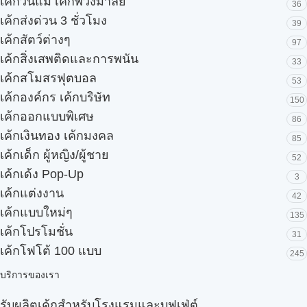
เค้กวันแม่ เค้กพวงมาลัย
36
เค้กส่งด่วน 3 ชั่วโมง
39
เค้กสัตว์ต่างๆ
97
เค้กสิ่งเสพติดและการพนัน
33
เค้กสโมสรฟุตบอล
53
เค้กองค์กร เค้กบริษัท
150
เค้กออกแบบพิเศษ
86
เค้กเงินทอง เค้กมงคล
85
เค้กเด็ก ผู้หญิง/ผู้ชาย
52
เค้กเด้ง Pop-Up
3
เค้กแต่งงาน
42
เค้กแบบใหม่ๆ
135
เค้กโปรโมชั่น
31
เค้กโฟโต้ 100 แบบ
245
บริการของเรา
รับผลิตเค้กสำหรับโรงแรมและบุฟเฟ่ต์