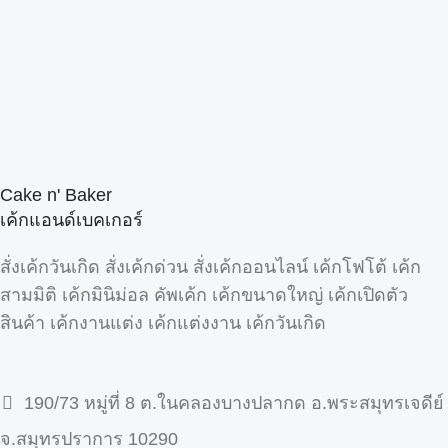
Cake n' Baker
เค้กแอนด์เบคเกอร์
สั่งเค้กวันเกิด สั่งเค้กด่วน สั่งเค้กออนไลน์ เค้กโฟโต้ เค้ก
สามมิติ เค้กมินิม่อล คัพเค้ก เค้กขนาดใหญ่ เค้กเปิดตัว
สินค้า เค้กงานแต่ง เค้กแต่งงาน เค้กวันเกิด
190/73 หมู่ที่ 8 ต.ในคลองบางปลากด อ.พระสมุทรเจดีย์
จ.สมุทรปราการ 10290