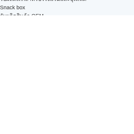
Snack box
รับผลิตสินค้า OEM
แฟรนไชส์เบเกอรี่
เมนูอื่นๆ
ธุรกิจในเครือ
-
ภัทรินทร์ฟู้ด
รีวิวจากลูกค้า
ลูกค้าของเรา
ติดต่อเรา
ข้อกำหนดและนโยบาย
Sitemap
Cake n' Bake โรงงานผลิตเค้กและเบเกอรี่