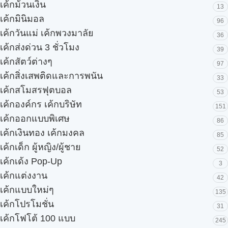
เค้กม้วนเงิน
13
เค้กมินิมอล
96
เค้กวันแม่ เค้กพวงมาลัย
36
เค้กส่งด่วน 3 ชั่วโมง
39
เค้กสัตว์ต่างๆ
97
เค้กสิ่งเสพติดและการพนัน
33
เค้กสโมสรฟุตบอล
53
เค้กองค์กร เค้กบริษัท
151
เค้กออกแบบพิเศษ
86
เค้กเงินทอง เค้กมงคล
85
เค้กเด็ก ผู้หญิง/ผู้ชาย
52
เค้กเด้ง Pop-Up
3
เค้กแต่งงาน
42
เค้กแบบใหม่ๆ
135
เค้กโปรโมชั่น
31
เค้กโฟโต้ 100 แบบ
245