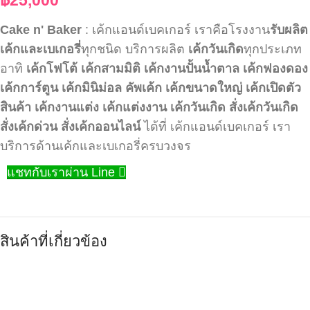
Cake n' Baker
: เค้กแอนด์เบคเกอร์ เราคือโรงงาน
รับผลิต
เค้กและเบเกอรี่
ทุกชนิด บริการผลิต
เค้กวันเกิด
ทุกประเภท
อาทิ
เค้กโฟโต้
เค้กสามมิติ
เค้กงานปั้นน้ำตาล
เค้กฟองดอง
เค้กการ์ตูน
เค้กมินิม่อล
คัพเค้ก
เค้กขนาดใหญ่
เค้กเปิดตัว
สินค้า
เค้กงานแต่ง
เค้กแต่งงาน
เค้กวันเกิด
สั่งเค้กวันเกิด
สั่งเค้กด่วน
สั่งเค้กออนไลน์
ได้ที่ เค้กแอนด์เบคเกอร์ เรา
บริการด้านเค้กและเบเกอรี่ครบวงจร
แชทกับเราผ่าน Line
สินค้าที่เกี่ยวข้อง