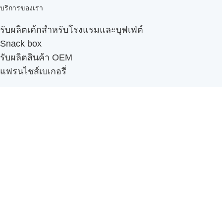
บริการของเรา
รับผลิตเค้กสำหรับโรงแรมและบุฟเฟ่ต์
Snack box
รับผลิตสินค้า OEM
แฟรนไชส์เบเกอรี่
เมนูอื่นๆ
ธุรกิจในเครือ
-
ภัทรินทร์ฟู้ด
รีวิวจากลูกค้า
ลูกค้าของเรา
ติดต่อเรา
ข้อกำหนดและนโยบาย
Sitemap