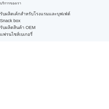
บริการของเรา
รับผลิตเค้กสำหรับโรงแรมและบุฟเฟ่ต์
Snack box
รับผลิตสินค้า OEM
แฟรนไชส์เบเกอรี่
เมนูอื่นๆ
ธุรกิจในเครือ
-
ภัทรินทร์ฟู้ด
รีวิวจากลูกค้า
ลูกค้าของเรา
ติดต่อเรา
ข้อกำหนดและนโยบาย
Sitemap