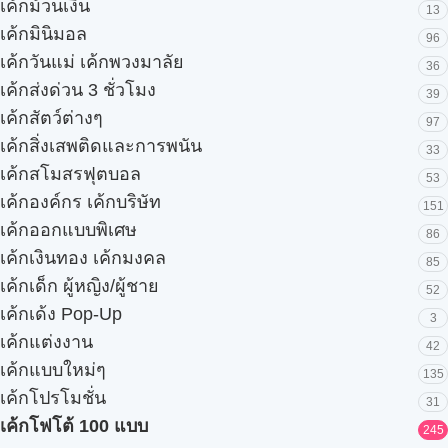
เค้กม้วนเงิน
13
เค้กมินิมอล
96
เค้กวันแม่ เค้กพวงมาลัย
36
เค้กส่งด่วน 3 ชั่วโมง
39
เค้กสัตว์ต่างๆ
97
เค้กสิ่งเสพติดและการพนัน
33
เค้กสโมสรฟุตบอล
53
เค้กองค์กร เค้กบริษัท
151
เค้กออกแบบพิเศษ
86
เค้กเงินทอง เค้กมงคล
85
เค้กเด็ก ผู้หญิง/ผู้ชาย
52
เค้กเด้ง Pop-Up
3
เค้กแต่งงาน
42
เค้กแบบใหม่ๆ
135
เค้กโปรโมชั่น
31
เค้กโฟโต้ 100 แบบ
245