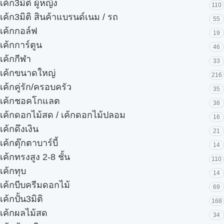
เค้ก3มิติ ผู้หญิง
110
เค้ก3มิติ สินค้าแบรนด์เนม / รถ
55
เค้กกอล์ฟ
19
เค้กการ์ตูน
46
เค้กกีฬา
33
เค้กขนาดใหญ่
216
เค้กคู่รัก/ครอบครัว
35
เค้กชอคโกแลต
38
เค้กดอกไม้สด / เค้กดอกไม้ปลอม
16
เค้กดึงเงิน
21
เค้กตุ๊กตาบาร์บี้
14
เค้กทรงสูง 2-8 ชั้น
110
เค้กทุบ
14
เค้กบีบครีมดอกไม้
69
เค้กปั้น3มิติ
168
เค้กผลไม้สด
34