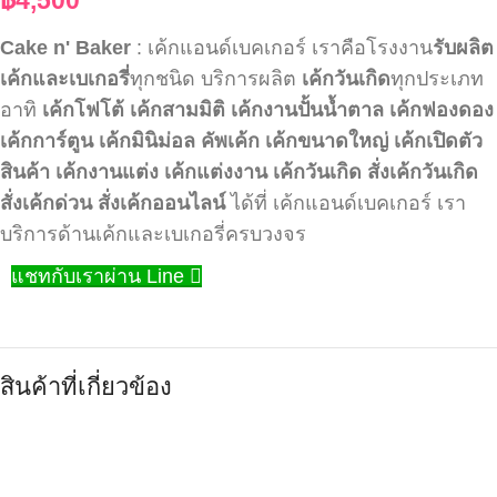
Cake n' Baker
: เค้กแอนด์เบคเกอร์ เราคือโรงงาน
รับผลิต
เค้กและเบเกอรี่
ทุกชนิด บริการผลิต
เค้กวันเกิด
ทุกประเภท
อาทิ
เค้กโฟโต้
เค้กสามมิติ
เค้กงานปั้นน้ำตาล
เค้กฟองดอง
เค้กการ์ตูน
เค้กมินิม่อล
คัพเค้ก
เค้กขนาดใหญ่
เค้กเปิดตัว
สินค้า
เค้กงานแต่ง
เค้กแต่งงาน
เค้กวันเกิด
สั่งเค้กวันเกิด
สั่งเค้กด่วน
สั่งเค้กออนไลน์
ได้ที่ เค้กแอนด์เบคเกอร์ เรา
บริการด้านเค้กและเบเกอรี่ครบวงจร
แชทกับเราผ่าน Line
สินค้าที่เกี่ยวข้อง