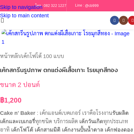
Line :
@cb999
โทร :
082 322 1227
Skip to navigation
Skip to main content
หน้าหลัก
/
เค้กโฟโต้ 100 แบบ
เค้กสกรีนรูปภาพ ตกแต่งผีเสื้อเกาะ โรยมุกสีทอง
ขนาด 2 ปอนด์
฿
1,200
Cake n' Baker
: เค้กแอนด์เบคเกอร์ เราคือโรงงาน
รับผลิต
เค้กและเบเกอรี่
ทุกชนิด บริการผลิต
เค้กวันเกิด
ทุกประเภท
อาทิ
เค้กโฟโต้
เค้กสามมิติ
เค้กงานปั้นน้ำตาล
เค้กฟองดอง