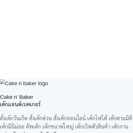
Cake n' Baker
เค้กแอนด์เบคเกอร์
สั่งเค้กวันเกิด สั่งเค้กด่วน สั่งเค้กออนไลน์ เค้กโฟโต้ เค้กสามมิติ
เค้กมินิม่อล คัพเค้ก เค้กขนาดใหญ่ เค้กเปิดตัวสินค้า เค้กงาน