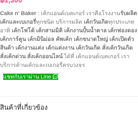
Cake n' Baker
: เค้กแอนด์เบคเกอร์ เราคือโรงงาน
รับผลิต
เค้กและเบเกอรี่
ทุกชนิด บริการผลิต
เค้กวันเกิด
ทุกประเภท
อาทิ
เค้กโฟโต้
เค้กสามมิติ
เค้กงานปั้นน้ำตาล
เค้กฟองดอง
เค้กการ์ตูน
เค้กมินิม่อล
คัพเค้ก
เค้กขนาดใหญ่
เค้กเปิดตัว
สินค้า
เค้กงานแต่ง
เค้กแต่งงาน
เค้กวันเกิด
สั่งเค้กวันเกิด
สั่งเค้กด่วน
สั่งเค้กออนไลน์
ได้ที่ เค้กแอนด์เบคเกอร์ เรา
บริการด้านเค้กและเบเกอรี่ครบวงจร
แชทกับเราผ่าน Line
สินค้าที่เกี่ยวข้อง