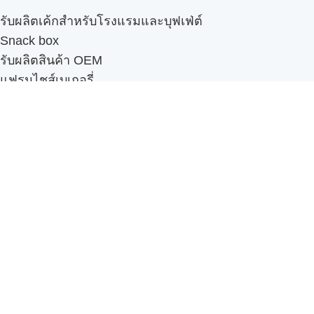
รับผลิตเค้กสำหรับโรงแรมและบุฟเฟ่ต์
Snack box
รับผลิตสินค้า OEM
แฟรนไชส์เบเกอรี่
เมนูอื่นๆ
ธุรกิจในเครือ
-
ภัทรินทร์ฟู้ด
รีวิวจากลูกค้า
ลูกค้าของเรา
ติดต่อเรา
ข้อกำหนดและนโยบาย
Sitemap