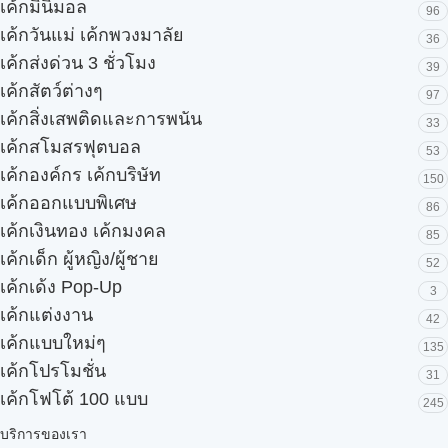
เค้กมินิมอล
96
เค้กวันแม่ เค้กพวงมาลัย
36
เค้กส่งด่วน 3 ชั่วโมง
39
เค้กสัตว์ต่างๆ
97
เค้กสิ่งเสพติดและการพนัน
33
เค้กสโมสรฟุตบอล
53
เค้กองค์กร เค้กบริษัท
150
เค้กออกแบบพิเศษ
86
เค้กเงินทอง เค้กมงคล
85
เค้กเด็ก ผู้หญิง/ผู้ชาย
52
เค้กเด้ง Pop-Up
3
เค้กแต่งงาน
42
เค้กแบบใหม่ๆ
135
เค้กโปรโมชั่น
31
เค้กโฟโต้ 100 แบบ
245
บริการของเรา