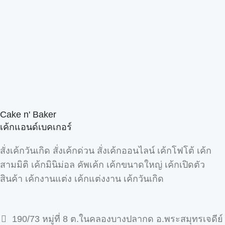
Cake n' Baker
เค้กแอนด์เบคเกอร์
สั่งเค้กวันเกิด สั่งเค้กด่วน สั่งเค้กออนไลน์ เค้กโฟโต้ เค้ก
สามมิติ เค้กมินิม่อล คัพเค้ก เค้กขนาดใหญ่ เค้กเปิดตัว
สินค้า เค้กงานแต่ง เค้กแต่งงาน เค้กวันเกิด
190/73 หมู่ที่ 8 ต.ในคลองบางปลากด อ.พระสมุทรเจดีย์