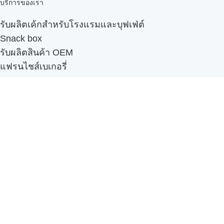
บริการของเรา
รับผลิตเค้กสำหรับโรงแรมและบุฟเฟ่ต์
Snack box
รับผลิตสินค้า OEM
แฟรนไชส์เบเกอรี่
เมนูอื่นๆ
ธุรกิจในเครือ
-
ภัทรินทร์ฟู้ด
รีวิวจากลูกค้า
ลูกค้าของเรา
ติดต่อเรา
ข้อกำหนดและนโยบาย
Sitemap