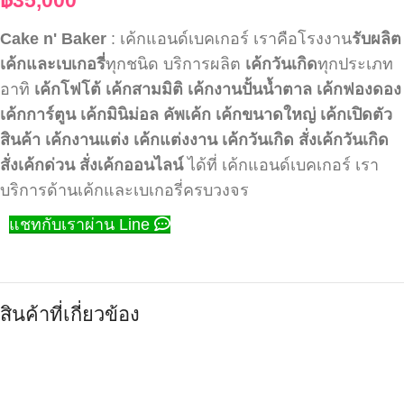
Cake n' Baker
: เค้กแอนด์เบคเกอร์ เราคือโรงงาน
รับผลิต
เค้กและเบเกอรี่
ทุกชนิด บริการผลิต
เค้กวันเกิด
ทุกประเภท
อาทิ
เค้กโฟโต้
เค้กสามมิติ
เค้กงานปั้นน้ำตาล
เค้กฟองดอง
เค้กการ์ตูน
เค้กมินิม่อล
คัพเค้ก
เค้กขนาดใหญ่
เค้กเปิดตัว
สินค้า
เค้กงานแต่ง
เค้กแต่งงาน
เค้กวันเกิด
สั่งเค้กวันเกิด
สั่งเค้กด่วน
สั่งเค้กออนไลน์
ได้ที่ เค้กแอนด์เบคเกอร์ เรา
บริการด้านเค้กและเบเกอรี่ครบวงจร
แชทกับเราผ่าน Line
สินค้าที่เกี่ยวข้อง