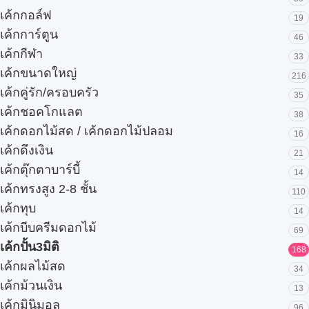
เค้กกอล์ฟ
19
เค้กการ์ตูน
46
เค้กกีฬา
33
เค้กขนาดใหญ่
216
เค้กคู่รัก/ครอบครัว
35
เค้กชอคโกแลต
38
เค้กดอกไม้สด / เค้กดอกไม้ปลอม
16
เค้กดึงเงิน
21
เค้กตุ๊กตาบาร์บี้
14
เค้กทรงสูง 2-8 ชั้น
110
เค้กทุบ
14
เค้กบีบครีมดอกไม้
69
เค้กปั้น3มิติ
168
เค้กผลไม้สด
34
เค้กม้วนเงิน
13
เค้กมินิมอล
96