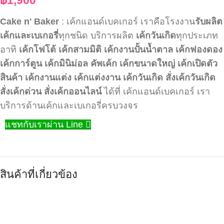
Cake n' Baker
: เค้กแอนด์เบคเกอร์ เราคือโรงงาน
รับผลิต
เค้กและเบเกอรี่
ทุกชนิด บริการผลิต
เค้กวันเกิด
ทุกประเภท
อาทิ
เค้กโฟโต้
เค้กสามมิติ
เค้กงานปั้นน้ำตาล
เค้กฟองดอง
เค้กการ์ตูน
เค้กมินิม่อล
คัพเค้ก
เค้กขนาดใหญ่
เค้กเปิดตัว
สินค้า
เค้กงานแต่ง
เค้กแต่งงาน
เค้กวันเกิด
สั่งเค้กวันเกิด
สั่งเค้กด่วน
สั่งเค้กออนไลน์
ได้ที่ เค้กแอนด์เบคเกอร์ เรา
บริการด้านเค้กและเบเกอรี่ครบวงจร
แชทกับเราผ่าน Line
สินค้าที่เกี่ยวข้อง