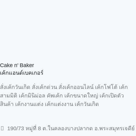
Cake n' Baker
เค้กแอนด์เบคเกอร์
สั่งเค้กวันเกิด สั่งเค้กด่วน สั่งเค้กออนไลน์ เค้กโฟโต้ เค้ก
สามมิติ เค้กมินิม่อล คัพเค้ก เค้กขนาดใหญ่ เค้กเปิดตัว
สินค้า เค้กงานแต่ง เค้กแต่งงาน เค้กวันเกิด
190/73 หมู่ที่ 8 ต.ในคลองบางปลากด อ.พระสมุทรเจดีย์