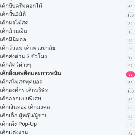
เค้กบีบครีมดอกไม้
69
เค้กปั้น3มิติ
168
เค้กผลไม้สด
34
เค้กม้วนเงิน
13
เค้กมินิมอล
96
เค้กวันแม่ เค้กพวงมาลัย
36
เค้กส่งด่วน 3 ชั่วโมง
39
เค้กสัตว์ต่างๆ
97
เค้กสิ่งเสพติดและการพนัน
33
เค้กสโมสรฟุตบอล
53
เค้กองค์กร เค้กบริษัท
150
เค้กออกแบบพิเศษ
86
เค้กเงินทอง เค้กมงคล
85
เค้กเด็ก ผู้หญิง/ผู้ชาย
52
เค้กเด้ง Pop-Up
3
เค้กแต่งงาน
42