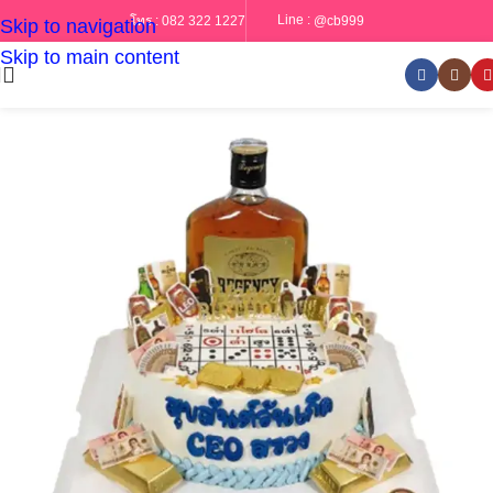
Line :
@cb999
โทร :
082 322 1227
Skip to navigation
Skip to main content