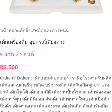
หน้าหลัก
/
เค้กสิ่งเสพติดและการพนัน
เค้กเครื่องดื่ม อุปกรณ์เสี่ยงดวง
ขนาด 2 ปอนด์
฿
2,500
Cake n' Baker
: เค้กแอนด์เบคเกอร์ เราคือโรงงาน
รับผลิต
เค้กและเบเกอรี่
ทุกชนิด บริการผลิต
เค้กวันเกิด
ทุกประเภท
อาทิ
เค้กโฟโต้
เค้กสามมิติ
เค้กงานปั้นน้ำตาล
เค้กฟองดอง
เค้กการ์ตูน
เค้กมินิม่อล
คัพเค้ก
เค้กขนาดใหญ่
เค้กเปิดตัว
สินค้า
เค้กงานแต่ง
เค้กแต่งงาน
เค้กวันเกิด
สั่งเค้กวันเกิด