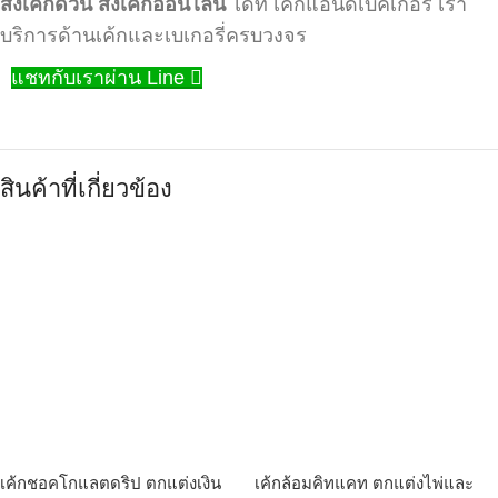
สั่งเค้กด่วน
สั่งเค้กออนไลน์
ได้ที่ เค้กแอนด์เบคเกอร์ เรา
บริการด้านเค้กและเบเกอรี่ครบวงจร
แชทกับเราผ่าน Line
สินค้าที่เกี่ยวข้อง
เค้กชอคโกแลตดริป ตกแต่งเงิน
เค้กล้อมคิทแคท ตกแต่งไพ่และ