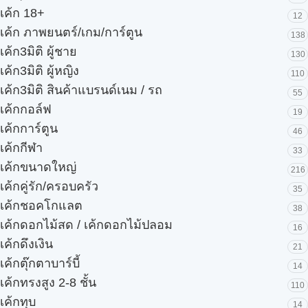
เค้ก 18+
12
เค้ก ภาพยนตร์/เกม/การ์ตูน
138
เค้ก3มิติ ผู้ชาย
130
เค้ก3มิติ ผู้หญิง
110
เค้ก3มิติ สินค้าแบรนด์เนม / รถ
55
เค้กกอล์ฟ
19
เค้กการ์ตูน
46
เค้กกีฬา
33
เค้กขนาดใหญ่
216
เค้กคู่รัก/ครอบครัว
35
เค้กชอคโกแลต
38
เค้กดอกไม้สด / เค้กดอกไม้ปลอม
16
เค้กดึงเงิน
21
เค้กตุ๊กตาบาร์บี้
14
เค้กทรงสูง 2-8 ชั้น
110
เค้กทุบ
14