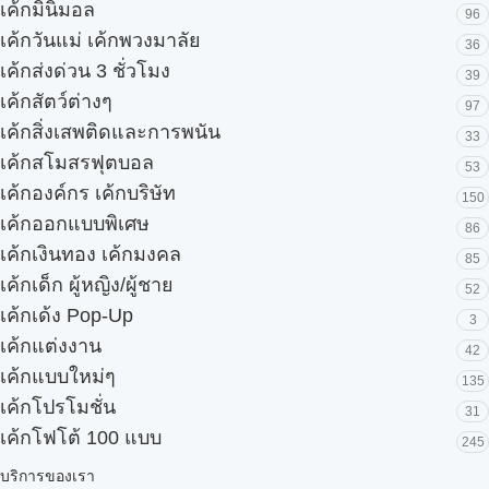
เค้กมินิมอล
96
เค้กวันแม่ เค้กพวงมาลัย
36
เค้กส่งด่วน 3 ชั่วโมง
39
เค้กสัตว์ต่างๆ
97
เค้กสิ่งเสพติดและการพนัน
33
เค้กสโมสรฟุตบอล
53
เค้กองค์กร เค้กบริษัท
150
เค้กออกแบบพิเศษ
86
เค้กเงินทอง เค้กมงคล
85
เค้กเด็ก ผู้หญิง/ผู้ชาย
52
เค้กเด้ง Pop-Up
3
เค้กแต่งงาน
42
เค้กแบบใหม่ๆ
135
เค้กโปรโมชั่น
31
เค้กโฟโต้ 100 แบบ
245
บริการของเรา