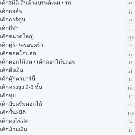
เค้ก3มิติ สินค้าแบรนด์เนม / รถ
55
เค้กกอล์ฟ
19
เค้กการ์ตูน
46
เค้กกีฬา
33
เค้กขนาดใหญ่
216
เค้กคู่รัก/ครอบครัว
35
เค้กชอคโกแลต
38
เค้กดอกไม้สด / เค้กดอกไม้ปลอม
16
เค้กดึงเงิน
21
เค้กตุ๊กตาบาร์บี้
14
เค้กทรงสูง 2-8 ชั้น
110
เค้กทุบ
14
เค้กบีบครีมดอกไม้
69
เค้กปั้น3มิติ
168
เค้กผลไม้สด
34
เค้กม้วนเงิน
13