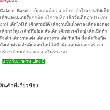
Cake n' Baker
: เค้กแอนด์เบคเกอร์ เราคือโรงงาน
รับผลิต
เค้กและเบเกอรี่
ทุกชนิด บริการผลิต
เค้กวันเกิด
ทุกประเภท
อาทิ
เค้กโฟโต้
เค้กสามมิติ
เค้กงานปั้นน้ำตาล
เค้กฟองดอง
เค้กการ์ตูน
เค้กมินิม่อล
คัพเค้ก
เค้กขนาดใหญ่
เค้กเปิดตัว
สินค้า
เค้กงานแต่ง
เค้กแต่งงาน
เค้กวันเกิด
สั่งเค้กวันเกิด
สั่งเค้กด่วน
สั่งเค้กออนไลน์
ได้ที่ เค้กแอนด์เบคเกอร์ เรา
บริการด้านเค้กและเบเกอรี่ครบวงจร
แชทกับเราผ่าน Line
สินค้าที่เกี่ยวข้อง