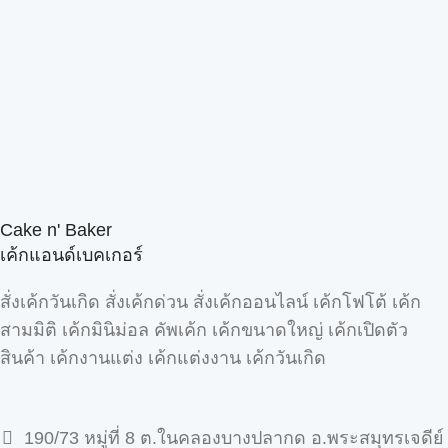
Cake n' Baker
เค้กแอนด์เบคเกอร์
สั่งเค้กวันเกิด สั่งเค้กด่วน สั่งเค้กออนไลน์ เค้กโฟโต้ เค้ก
สามมิติ เค้กมินิม่อล คัพเค้ก เค้กขนาดใหญ่ เค้กเปิดตัว
สินค้า เค้กงานแต่ง เค้กแต่งงาน เค้กวันเกิด
190/73 หมู่ที่ 8 ต.ในคลองบางปลากด อ.พระสมุทรเจดีย์