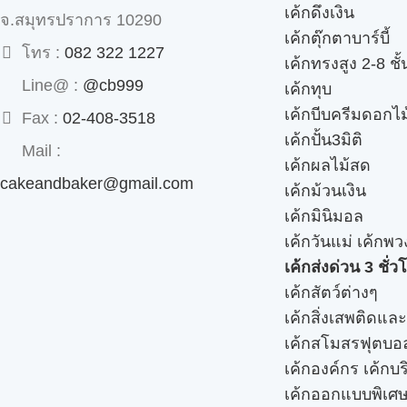
เค้กดึงเงิน
จ.สมุทรปราการ 10290
เค้กตุ๊กตาบาร์บี้
โทร :
082 322 1227
เค้กทรงสูง 2-8 ชั้
Line@ :
@cb999
เค้กทุบ
เค้กบีบครีมดอกไม
Fax :
02-408-3518
เค้กปั้น3มิติ
Mail :
เค้กผลไม้สด
cakeandbaker@gmail.com
เค้กม้วนเงิน
เค้กมินิมอล
เค้กวันแม่ เค้กพ
เค้กส่งด่วน 3 ชั่ว
เค้กสัตว์ต่างๆ
เค้กสิ่งเสพติดแล
เค้กสโมสรฟุตบอ
เค้กองค์กร เค้กบร
เค้กออกแบบพิเศ