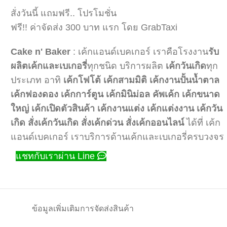
สั่งวันนี้ แถมฟรี.. โปรโมชั่น
ฟรี!! ค่าจัดส่ง 300 บาท แรก โดย GrabTaxi
Cake n' Baker
: เค้กแอนด์เบคเกอร์ เราคือโรงงาน
รับ
ผลิตเค้กและเบเกอรี่
ทุกชนิด บริการผลิต
เค้กวันเกิด
ทุก
ประเภท อาทิ
เค้กโฟโต้
เค้กสามมิติ
เค้กงานปั้นน้ำตาล
เค้กฟองดอง
เค้กการ์ตูน
เค้กมินิม่อล
คัพเค้ก
เค้กขนาด
ใหญ่
เค้กเปิดตัวสินค้า
เค้กงานแต่ง
เค้กแต่งงาน
เค้กวัน
เกิด
สั่งเค้กวันเกิด
สั่งเค้กด่วน
สั่งเค้กออนไลน์
ได้ที่ เค้ก
แอนด์เบคเกอร์ เราบริการด้านเค้กและเบเกอรี่ครบวงจร
แชทกับเราผ่าน Line
ข้อมูลเพิ่มเติม
การจัดส่งสินค้า