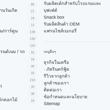
รับผลิตเค้กสำหรับโรงแรมและ
66
านวันเกิด
บุฟเฟ่ต์
21
Snack box
19
รับผลิตสินค้า OEM
12
ม/การ์ตูน
แฟรนไชส์เบเกอรี่
138
130
110
บรนด์เนม / รถ
เมนูอื่นๆ
55
19
ธุรกิจในเครือ
46
-
ภัทรินทร์ฟู้ด
33
รีวิวจากลูกค้า
216
ลูกค้าของเรา
ัว
35
ติดต่อเรา
38
ข้อกำหนดและนโยบาย
ค้กดอกไม้
16
Sitemap