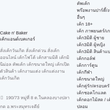
คัพเค้ก
พร๊อพงานปาร์ตี้/ง
อื่นๆ
เค้ก 18+
เค้ก ภาพยนตร์/เก
Cake n' Baker
เค้ก3มิติ ผู้ชาย
เค้กแอนด์เบคเกอร์
เค้ก3มิติ ผู้หญิง
สั่งเค้กวันเกิด สั่งเค้กด่วน สั่งเค้ก
เค้ก3มิติ สินค้าแ
ออนไลน์ เค้กโฟโต้ เค้กสามมิติ เค้กมิ
เค้กกอล์ฟ
นิม่อล คัพเค้ก เค้กขนาดใหญ่ เค้กเปิด
เค้กการ์ตูน
ตัวสินค้า เค้กงานแต่ง เค้กแต่งงาน
เค้กกีฬา
เค้กวันเกิด
เค้กขนาดใหญ่
เค้กคู่รัก/ครอบคร
เค้กชอคโกแลต
190/73 หมู่ที่ 8 ต.ในคลองบางปลา
เค้กดอกไม้สด / เ
ปลอม
กด อ.พระสมุทรเจดีย์