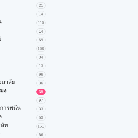
21
14
น
110
14
้
69
168
34
13
96
วงมาลัย
36
โมง
39
97
ะการพนัน
33
ล
53
ิษัท
151
ษ
86