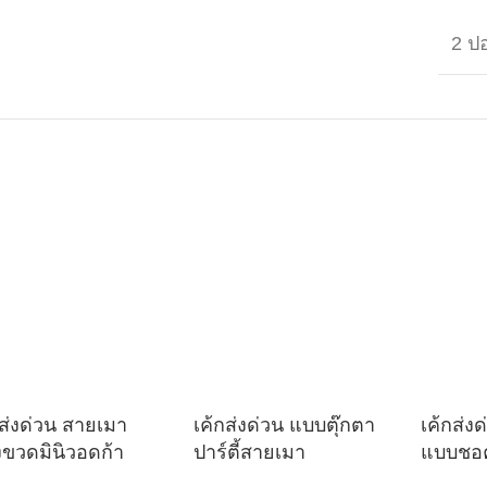
2 ป
กส่งด่วน สายเมา
เค้กส่งด่วน แบบตุ๊กตา
เค้กส่ง
งขวดมินิวอดก้า
ปาร์ตี้สายเมา
แบบชอ