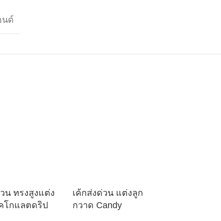
อนด์
ด่วน ทรงสูงแต่ง
เค้กส่งด่วน แต่งลูก
คโกแลตดริป
กวาด Candy