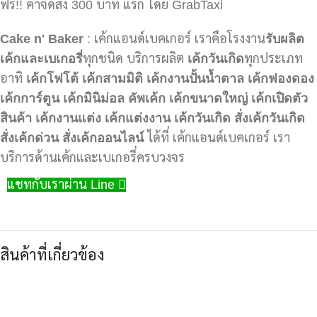
ฟรี!! ค่าจัดส่ง 300 บาท แรก โดย GrabTaxi
Cake n' Baker
: เค้กแอนด์เบคเกอร์ เราคือโรงงาน
รับผลิต
เค้กและเบเกอรี่
ทุกชนิด บริการผลิต
เค้กวันเกิด
ทุกประเภท
อาทิ
เค้กโฟโต้
เค้กสามมิติ
เค้กงานปั้นน้ำตาล
เค้กฟองดอง
เค้กการ์ตูน
เค้กมินิม่อล
คัพเค้ก
เค้กขนาดใหญ่
เค้กเปิดตัว
สินค้า
เค้กงานแต่ง
เค้กแต่งงาน
เค้กวันเกิด
สั่งเค้กวันเกิด
สั่งเค้กด่วน
สั่งเค้กออนไลน์
ได้ที่ เค้กแอนด์เบคเกอร์ เรา
บริการด้านเค้กและเบเกอรี่ครบวงจร
แชทกับเราผ่าน Line
สินค้าที่เกี่ยวข้อง