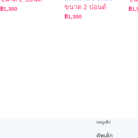
ขนาด 2 ปอนด์
฿
1,300
฿
1,
฿
1,300
เมนูเค้ก
คัพเค้ก