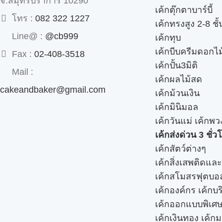
จ.สมุทรปราการ 10290
เค้กตุ๊กตาบาร์บี้
โทร :
082 322 1227
เค้กทรงสูง 2-8 ชั้
Line@ :
@cb999
เค้กทุบ
เค้กบีบครีมดอกไม
Fax :
02-408-3518
เค้กปั้น3มิติ
Mail :
เค้กผลไม้สด
cakeandbaker@gmail.com
เค้กม้วนเงิน
เค้กมินิมอล
เค้กวันแม่ เค้กพ
เค้กส่งด่วน 3 ชั่ว
เค้กสัตว์ต่างๆ
เค้กสิ่งเสพติดแล
เค้กสโมสรฟุตบอ
เค้กองค์กร เค้กบร
เค้กออกแบบพิเศ
เค้กเงินทอง เค้ก