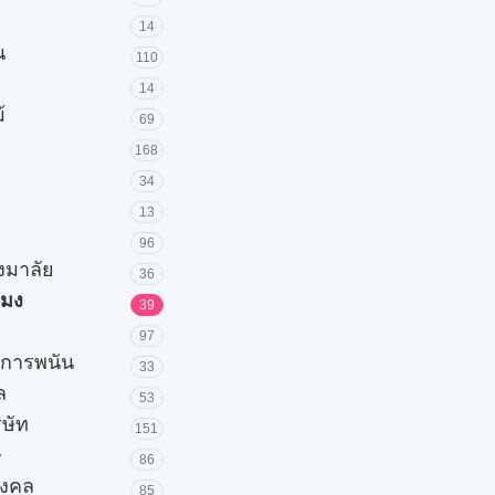
14
น
110
14
้
69
168
34
13
96
วงมาลัย
36
โมง
39
97
ะการพนัน
33
ล
53
ิษัท
151
ษ
86
มงคล
85