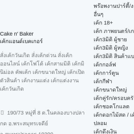
พร๊อพงานปาร์ตี้/ง
อื่นๆ
เค้ก 18+
เค้ก ภาพยนตร์/เก
Cake n' Baker
เค้ก3มิติ ผู้ชาย
เค้กแอนด์เบคเกอร์
เค้ก3มิติ ผู้หญิง
สั่งเค้กวันเกิด สั่งเค้กด่วน สั่งเค้ก
เค้ก3มิติ สินค้าแ
ออนไลน์ เค้กโฟโต้ เค้กสามมิติ เค้กมิ
เค้กกอล์ฟ
นิม่อล คัพเค้ก เค้กขนาดใหญ่ เค้กเปิด
เค้กการ์ตูน
ตัวสินค้า เค้กงานแต่ง เค้กแต่งงาน
เค้กกีฬา
เค้กวันเกิด
เค้กขนาดใหญ่
เค้กคู่รัก/ครอบคร
เค้กชอคโกแลต
190/73 หมู่ที่ 8 ต.ในคลองบางปลา
เค้กดอกไม้สด / เ
ปลอม
กด อ.พระสมุทรเจดีย์
เค้กดึงเงิน