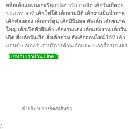
ผลิตเค้กและเบเกอรี่
ทุกชนิด บริการผลิต
เค้กวันเกิด
ทุก
ประเภท อาทิ
เค้กโฟโต้
เค้กสามมิติ
เค้กงานปั้นน้ำตาล
เค้กฟองดอง
เค้กการ์ตูน
เค้กมินิม่อล
คัพเค้ก
เค้กขนาด
ใหญ่
เค้กเปิดตัวสินค้า
เค้กงานแต่ง
เค้กแต่งงาน
เค้กวัน
เกิด
สั่งเค้กวันเกิด
สั่งเค้กด่วน
สั่งเค้กออนไลน์
ได้ที่ เค้ก
แอนด์เบคเกอร์ เราบริการด้านเค้กและเบเกอรี่ครบวงจร
แชทกับเราผ่าน Line
คำอธิบาย
การจัดส่งสินค้า
ด์