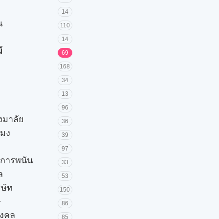
14
น
110
14
้
69
168
34
13
96
วงมาลัย
36
โมง
39
97
ะการพนัน
33
ล
53
ิษัท
150
ษ
86
มงคล
85