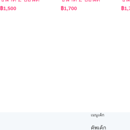
฿
1,500
฿
1,700
฿
1,
เมนูเค้ก
คัพเค้ก