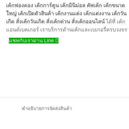
เค้กฟองดอง
เค้กการ์ตูน
เค้กมินิม่อล
คัพเค้ก
เค้กขนาด
ใหญ่
เค้กเปิดตัวสินค้า
เค้กงานแต่ง
เค้กแต่งงาน
เค้กวัน
เกิด
สั่งเค้กวันเกิด
สั่งเค้กด่วน
สั่งเค้กออนไลน์
ได้ที่ เค้ก
แอนด์เบคเกอร์ เราบริการด้านเค้กและเบเกอรี่ครบวงจร
แชทกับเราผ่าน Line
คำอธิบาย
การจัดส่งสินค้า