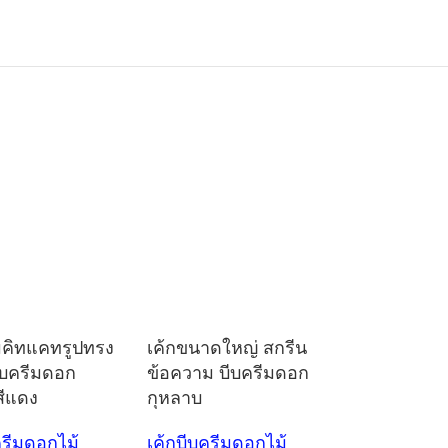
มคิทแคทรูปทรง
เค้กขนาดใหญ่ สกรีน
ีบครีมดอก
ข้อความ บีบครีมดอก
สีแดง
กุหลาบ
ครีมดอกไม้
เค้กบีบครีมดอกไม้