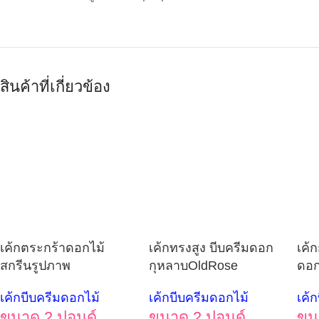
สินค้าที่เกี่ยวข้อง
เค้กตระกร้าดอกไม้
เค้กทรงสูง บีบครีมดอก
เค้
สกรีนรูปภาพ
กุหลาบOldRose
ดอก
เค้กบีบครีมดอกไม้
เค้กบีบครีมดอกไม้
เค้
ขนาด 2 ปอนด์
ขนาด 2 ปอนด์
ขน