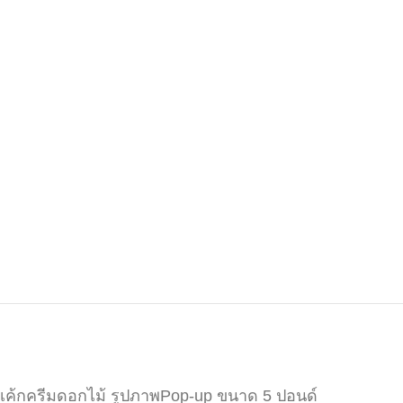
เค้กครีมดอกไม้ รูปภาพPop-up ขนาด 5 ปอนด์