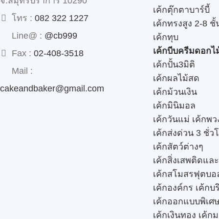
จ.สมุทรปราการ 10290
เค้กตุ๊กตาบาร์บี้
โทร :
082 322 1227
เค้กทรงสูง 2-8 ชั้
Line@ :
@cb999
เค้กทุบ
เค้กบีบครีมดอกไม
Fax :
02-408-3518
เค้กปั้น3มิติ
Mail :
เค้กผลไม้สด
cakeandbaker@gmail.com
เค้กม้วนเงิน
เค้กมินิมอล
เค้กวันแม่ เค้กพ
เค้กส่งด่วน 3 ชั่ว
เค้กสัตว์ต่างๆ
เค้กสิ่งเสพติดแล
เค้กสโมสรฟุตบอ
เค้กองค์กร เค้กบร
เค้กออกแบบพิเศ
เค้กเงินทอง เค้ก