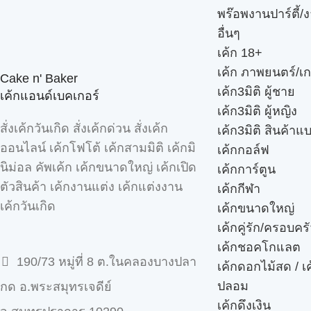
พร๊อพงานปาร์ตี้/ง
อื่นๆ
เค้ก 18+
เค้ก ภาพยนตร์/เก
Cake n' Baker
เค้ก3มิติ ผู้ชาย
เค้กแอนด์เบคเกอร์
เค้ก3มิติ ผู้หญิง
สั่งเค้กวันเกิด สั่งเค้กด่วน สั่งเค้ก
เค้ก3มิติ สินค้าแ
ออนไลน์ เค้กโฟโต้ เค้กสามมิติ เค้กมิ
เค้กกอล์ฟ
นิม่อล คัพเค้ก เค้กขนาดใหญ่ เค้กเปิด
เค้กการ์ตูน
ตัวสินค้า เค้กงานแต่ง เค้กแต่งงาน
เค้กกีฬา
เค้กวันเกิด
เค้กขนาดใหญ่
เค้กคู่รัก/ครอบคร
เค้กชอคโกแลต
190/73 หมู่ที่ 8 ต.ในคลองบางปลา
เค้กดอกไม้สด / เ
ปลอม
กด อ.พระสมุทรเจดีย์
เค้กดึงเงิน