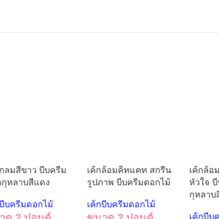
กกลมสีขาว บีบครีม
เค้กล้อมคิทแคท สกรีน
เค้กล้อ
กุหลาบสีแดง
รูปภาพ บีบครีมดอกไม้
หัวใจ บ
กุหลาบ
กบีบครีมดอกไม้
เค้กบีบครีมดอกไม้
าด 2 ปอนด์
ขนาด 2 ปอนด์
เค้กบีบ