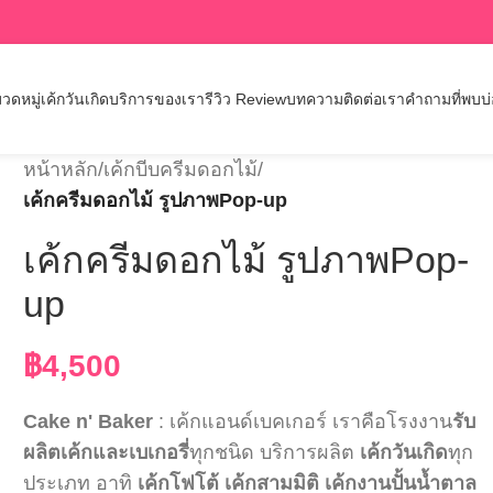
วดหมู่เค้กวันเกิด
บริการของเรา
รีวิว Review
บทความ
ติดต่อเรา
คำถามที่พบบ
หน้าหลัก
/
เค้กบีบครีมดอกไม้
/
เค้กครีมดอกไม้ รูปภาพPop-up
เค้กครีมดอกไม้ รูปภาพPop-
up
฿
4,500
Cake n' Baker
: เค้กแอนด์เบคเกอร์ เราคือโรงงาน
รับ
ผลิตเค้กและเบเกอรี่
ทุกชนิด บริการผลิต
เค้กวันเกิด
ทุก
ประเภท อาทิ
เค้กโฟโต้
เค้กสามมิติ
เค้กงานปั้นน้ำตาล