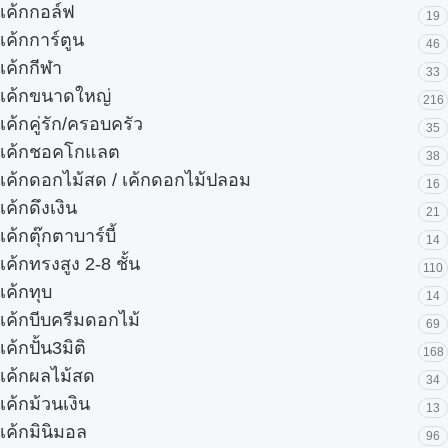
เค้กกอล์ฟ
19
เค้กการ์ตูน
46
เค้กกีฬา
33
เค้กขนาดใหญ่
216
เค้กคู่รัก/ครอบครัว
35
เค้กชอคโกแลต
38
เค้กดอกไม้สด / เค้กดอกไม้ปลอม
16
เค้กดึงเงิน
21
เค้กตุ๊กตาบาร์บี้
14
เค้กทรงสูง 2-8 ชั้น
110
เค้กทุบ
14
เค้กบีบครีมดอกไม้
69
เค้กปั้น3มิติ
168
เค้กผลไม้สด
34
เค้กม้วนเงิน
13
เค้กมินิมอล
96