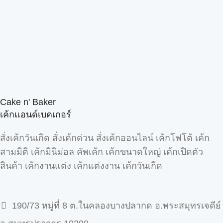
Cake n' Baker
เค้กแอนด์เบคเกอร์
สั่งเค้กวันเกิด สั่งเค้กด่วน สั่งเค้กออนไลน์ เค้กโฟโต้ เค้ก
สามมิติ เค้กมินิม่อล คัพเค้ก เค้กขนาดใหญ่ เค้กเปิดตัว
สินค้า เค้กงานแต่ง เค้กแต่งงาน เค้กวันเกิด
190/73 หมู่ที่ 8 ต.ในคลองบางปลากด อ.พระสมุทรเจดีย์