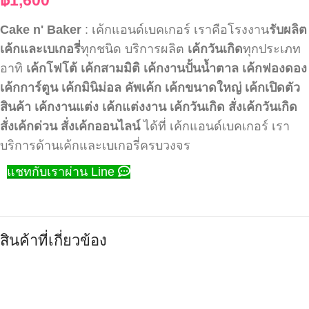
Cake n' Baker
: เค้กแอนด์เบคเกอร์ เราคือโรงงาน
รับผลิต
เค้กและเบเกอรี่
ทุกชนิด บริการผลิต
เค้กวันเกิด
ทุกประเภท
อาทิ
เค้กโฟโต้
เค้กสามมิติ
เค้กงานปั้นน้ำตาล
เค้กฟองดอง
เค้กการ์ตูน
เค้กมินิม่อล
คัพเค้ก
เค้กขนาดใหญ่
เค้กเปิดตัว
สินค้า
เค้กงานแต่ง
เค้กแต่งงาน
เค้กวันเกิด
สั่งเค้กวันเกิด
สั่งเค้กด่วน
สั่งเค้กออนไลน์
ได้ที่ เค้กแอนด์เบคเกอร์ เรา
บริการด้านเค้กและเบเกอรี่ครบวงจร
แชทกับเราผ่าน Line
สินค้าที่เกี่ยวข้อง