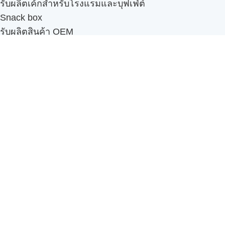
รับผลิตเค้กสำหรับโรงแรมและบุฟเฟ่ต์
Snack box
รับผลิตสินค้า OEM
แฟรนไชส์เบเกอรี่
เมนูอื่นๆ
ธุรกิจในเครือ
-
ภัทรินทร์ฟู้ด
รีวิวจากลูกค้า
ลูกค้าของเรา
ติดต่อเรา
ข้อกำหนดและนโยบาย
Sitemap
Cake n' Bake โรงงานผลิตเค้กและเบเกอรี่