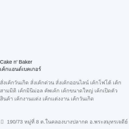
Cake n' Baker
เค้กแอนด์เบคเกอร์
สั่งเค้กวันเกิด สั่งเค้กด่วน สั่งเค้กออนไลน์ เค้กโฟโต้ เค้ก
สามมิติ เค้กมินิม่อล คัพเค้ก เค้กขนาดใหญ่ เค้กเปิดตัว
สินค้า เค้กงานแต่ง เค้กแต่งงาน เค้กวันเกิด
190/73 หมู่ที่ 8 ต.ในคลองบางปลากด อ.พระสมุทรเจดีย์