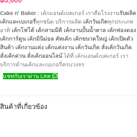
Cake n' Baker
: เค้กแอนด์เบคเกอร์ เราคือโรงงาน
รับผลิต
เค้กและเบเกอรี่
ทุกชนิด บริการผลิต
เค้กวันเกิด
ทุกประเภท
อาทิ
เค้กโฟโต้
เค้กสามมิติ
เค้กงานปั้นน้ำตาล
เค้กฟองดอง
เค้กการ์ตูน
เค้กมินิม่อล
คัพเค้ก
เค้กขนาดใหญ่
เค้กเปิดตัว
สินค้า
เค้กงานแต่ง
เค้กแต่งงาน
เค้กวันเกิด
สั่งเค้กวันเกิด
สั่งเค้กด่วน
สั่งเค้กออนไลน์
ได้ที่ เค้กแอนด์เบคเกอร์ เรา
บริการด้านเค้กและเบเกอรี่ครบวงจร
แชทกับเราผ่าน Line
สินค้าที่เกี่ยวข้อง