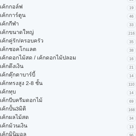
เค้กกอล์ฟ
19
เค้กการ์ตูน
46
เค้กกีฬา
33
เค้กขนาดใหญ่
216
เค้กคู่รัก/ครอบครัว
35
เค้กชอคโกแลต
38
เค้กดอกไม้สด / เค้กดอกไม้ปลอม
16
เค้กดึงเงิน
21
เค้กตุ๊กตาบาร์บี้
14
เค้กทรงสูง 2-8 ชั้น
110
เค้กทุบ
14
เค้กบีบครีมดอกไม้
69
เค้กปั้น3มิติ
168
เค้กผลไม้สด
34
เค้กม้วนเงิน
13
เค้กมินิมอล
96