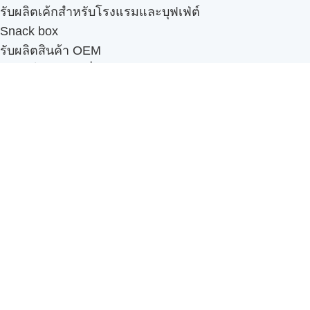
รับผลิตเค้กสำหรับโรงแรมและบุฟเฟ่ต์
Snack box
รับผลิตสินค้า OEM
แฟรนไชส์เบเกอรี่
เมนูอื่นๆ
ธุรกิจในเครือ
-
ภัทรินทร์ฟู้ด
รีวิวจากลูกค้า
ลูกค้าของเรา
ติดต่อเรา
ข้อกำหนดและนโยบาย
Sitemap
Cake n' Bake โรงงานผลิตเค้กและเบเกอรี่