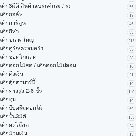
เค้ก3มิติ สินค้าแบรนด์เนม / รถ
55
เค้กกอล์ฟ
19
เค้กการ์ตูน
46
เค้กกีฬา
33
เค้กขนาดใหญ่
216
เค้กคู่รัก/ครอบครัว
35
เค้กชอคโกแลต
38
เค้กดอกไม้สด / เค้กดอกไม้ปลอม
16
เค้กดึงเงิน
21
เค้กตุ๊กตาบาร์บี้
14
เค้กทรงสูง 2-8 ชั้น
110
เค้กทุบ
14
เค้กบีบครีมดอกไม้
69
เค้กปั้น3มิติ
168
เค้กผลไม้สด
34
เค้กม้วนเงิน
13