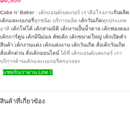
Cake n' Baker
: เค้กแอนด์เบคเกอร์ เราคือโรงงาน
รับผลิต
เค้กและเบเกอรี่
ทุกชนิด บริการผลิต
เค้กวันเกิด
ทุกประเภท
อาทิ
เค้กโฟโต้
เค้กสามมิติ
เค้กงานปั้นน้ำตาล
เค้กฟองดอง
เค้กการ์ตูน
เค้กมินิม่อล
คัพเค้ก
เค้กขนาดใหญ่
เค้กเปิดตัว
สินค้า
เค้กงานแต่ง
เค้กแต่งงาน
เค้กวันเกิด
สั่งเค้กวันเกิด
สั่งเค้กด่วน
สั่งเค้กออนไลน์
ได้ที่ เค้กแอนด์เบคเกอร์ เรา
บริการด้านเค้กและเบเกอรี่ครบวงจร
แชทกับเราผ่าน Line
สินค้าที่เกี่ยวข้อง