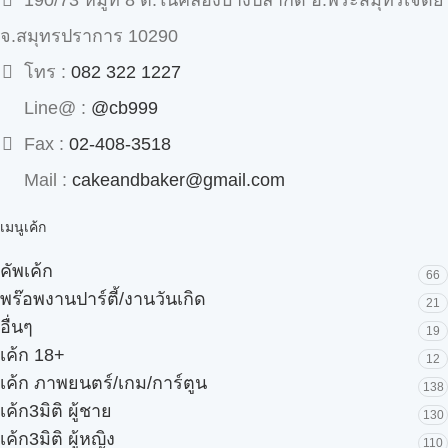
190/73 หมู่ที่ 8 ต.ในคลองบางปลากด อ.พระสมุทรเจดีย์
จ.สมุทรปราการ 10290
โทร :
082 322 1227
Line@ :
@cb999
Fax :
02-408-3518
Mail :
cakeandbaker@gmail.com
เมนูเค้ก
คัพเค้ก
66
พร๊อพงานปาร์ตี้/งานวันเกิด
21
อื่นๆ
19
เค้ก 18+
12
เค้ก ภาพยนตร์/เกม/การ์ตูน
138
เค้ก3มิติ ผู้ชาย
130
เค้ก3มิติ ผู้หญิง
110