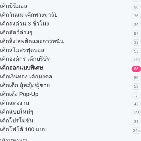
เค้กมินิมอล
96
เค้กวันแม่ เค้กพวงมาลัย
36
เค้กส่งด่วน 3 ชั่วโมง
39
เค้กสัตว์ต่างๆ
97
เค้กสิ่งเสพติดและการพนัน
33
เค้กสโมสรฟุตบอล
53
เค้กองค์กร เค้กบริษัท
150
เค้กออกแบบพิเศษ
86
เค้กเงินทอง เค้กมงคล
85
เค้กเด็ก ผู้หญิง/ผู้ชาย
52
เค้กเด้ง Pop-Up
3
เค้กแต่งงาน
42
เค้กแบบใหม่ๆ
135
เค้กโปรโมชั่น
31
เค้กโฟโต้ 100 แบบ
245
บริการของเรา