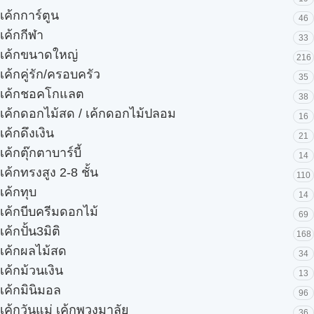
เค้กการ์ตูน
46
เค้กกีฬา
33
เค้กขนาดใหญ่
216
เค้กคู่รัก/ครอบครัว
35
เค้กชอคโกแลต
38
เค้กดอกไม้สด / เค้กดอกไม้ปลอม
16
เค้กดึงเงิน
21
เค้กตุ๊กตาบาร์บี้
14
เค้กทรงสูง 2-8 ชั้น
110
เค้กทุบ
14
เค้กบีบครีมดอกไม้
69
เค้กปั้น3มิติ
168
เค้กผลไม้สด
34
เค้กม้วนเงิน
13
เค้กมินิมอล
96
เค้กวันแม่ เค้กพวงมาลัย
36