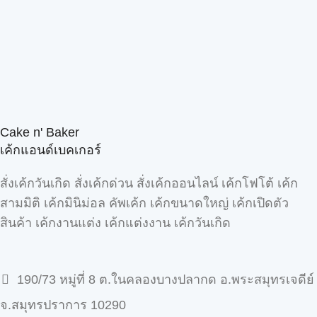
Cake n' Baker
เค้กแอนด์เบคเกอร์
สั่งเค้กวันเกิด สั่งเค้กด่วน สั่งเค้กออนไลน์ เค้กโฟโต้ เค้ก
สามมิติ เค้กมินิม่อล คัพเค้ก เค้กขนาดใหญ่ เค้กเปิดตัว
สินค้า เค้กงานแต่ง เค้กแต่งงาน เค้กวันเกิด
190/73 หมู่ที่ 8 ต.ในคลองบางปลากด อ.พระสมุทรเจดีย์
จ.สมุทรปราการ 10290