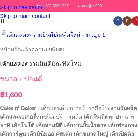
Line :
@cb999
โทร :
082 322 1227
Skip to navigation
Skip to main content
หน้าหลัก
/
เค้กออกแบบพิเศษ
เค้กแสดงความยินดีบัณฑิตใหม่
ขนาด 2 ปอนด์
฿
1,600
Cake n' Baker
: เค้กแอนด์เบคเกอร์ เราคือโรงงาน
รับผลิต
เค้กและเบเกอรี่
ทุกชนิด บริการผลิต
เค้กวันเกิด
ทุกประเภท
อาทิ
เค้กโฟโต้
เค้กสามมิติ
เค้กงานปั้นน้ำตาล
เค้กฟองดอง
เค้กการ์ตูน
เค้กมินิม่อล
คัพเค้ก
เค้กขนาดใหญ่
เค้กเปิดตัว