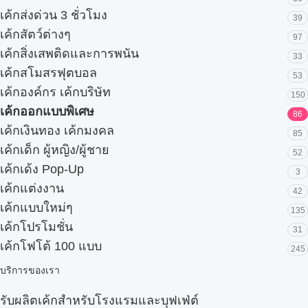
เค้กส่งด่วน 3 ชั่วโมง
39
เค้กสัตว์ต่างๆ
97
เค้กสิ่งเสพติดและการพนัน
33
เค้กสโมสรฟุตบอล
53
เค้กองค์กร เค้กบริษัท
150
เค้กออกแบบพิเศษ
86
เค้กเงินทอง เค้กมงคล
85
เค้กเด็ก ผู้หญิง/ผู้ชาย
52
เค้กเด้ง Pop-Up
3
เค้กแต่งงาน
42
เค้กแบบใหม่ๆ
135
เค้กโปรโมชั่น
31
เค้กโฟโต้ 100 แบบ
245
บริการของเรา
รับผลิตเค้กสำหรับโรงแรมและบุฟเฟ่ต์