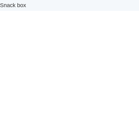
Snack box
รับผลิตสินค้า OEM
แฟรนไชส์เบเกอรี่
เมนูอื่นๆ
ธุรกิจในเครือ
-
ภัทรินทร์ฟู้ด
รีวิวจากลูกค้า
ลูกค้าของเรา
ติดต่อเรา
ข้อกำหนดและนโยบาย
Sitemap
Cake n' Bake โรงงานผลิตเค้กและเบเกอรี่