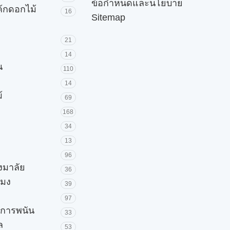
ข้อกำหนดและนโยบาย
ค้กดอกไม้
16
Sitemap
21
14
น
110
14
้
69
168
34
13
96
วงมาลัย
36
โมง
39
97
ะการพนัน
33
ล
53