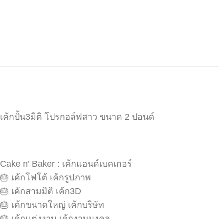
เค้กปั้น3มิติ โปรกอล์ฟสาว ขนาด 2 ปอนด์
Cake n’ Baker : เค้กแอนด์เบคเกอร์
🎂 เค้กโฟโต้ เค้กรูปภาพ
🎂 เค้กสามมิติ เค้ก3D
🎂 เค้กขนาดใหญ่ เค้กบริษัท
🎂 เค้กแต่งงาน เค้กงานมงคล