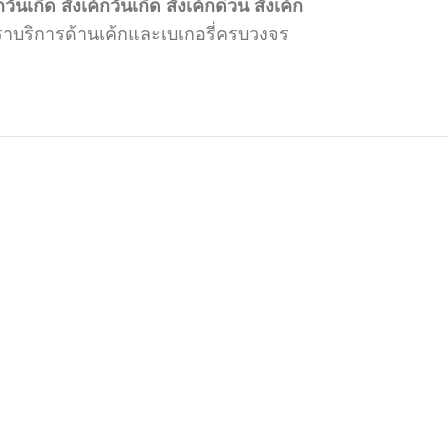
กวันเกิด
สั่งเค้กวันเกิด
สั่งเค้กด่วน
สั่งเค้ก
 เราบริการด้านเค้กและเบเกอรี่ครบวงจร