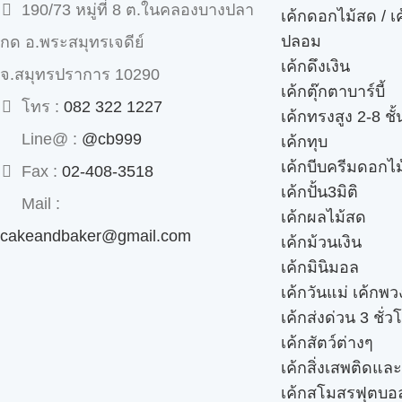
190/73 หมู่ที่ 8 ต.ในคลองบางปลา
เค้กดอกไม้สด / เ
ปลอม
กด อ.พระสมุทรเจดีย์
เค้กดึงเงิน
จ.สมุทรปราการ 10290
เค้กตุ๊กตาบาร์บี้
โทร :
082 322 1227
เค้กทรงสูง 2-8 ชั้
Line@ :
@cb999
เค้กทุบ
เค้กบีบครีมดอกไม
Fax :
02-408-3518
เค้กปั้น3มิติ
Mail :
เค้กผลไม้สด
cakeandbaker@gmail.com
เค้กม้วนเงิน
เค้กมินิมอล
เค้กวันแม่ เค้กพ
เค้กส่งด่วน 3 ชั่ว
เค้กสัตว์ต่างๆ
เค้กสิ่งเสพติดแล
เค้กสโมสรฟุตบอ