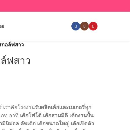
่อย
โปรกอล์ฟสาว
กอล์ฟสาว
ร์ เราคือโรงงาน
รับผลิตเค้กและเบเกอรี่
ทุก
เภท อาทิ
เค้กโฟโต้
เค้กสามมิติ
เค้กงานปั้น
กมินิม่อล
คัพเค้ก
เค้กขนาดใหญ่
เค้กเปิดตัว