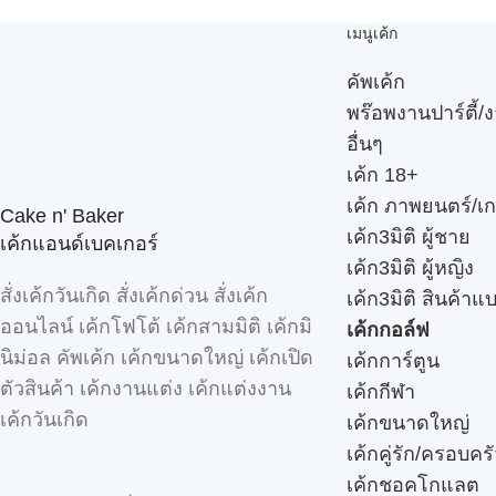
เมนูเค้ก
คัพเค้ก
พร๊อพงานปาร์ตี้/ง
อื่นๆ
เค้ก 18+
เค้ก ภาพยนตร์/เก
Cake n' Baker
เค้ก3มิติ ผู้ชาย
เค้กแอนด์เบคเกอร์
เค้ก3มิติ ผู้หญิง
สั่งเค้กวันเกิด สั่งเค้กด่วน สั่งเค้ก
เค้ก3มิติ สินค้าแ
ออนไลน์ เค้กโฟโต้ เค้กสามมิติ เค้กมิ
เค้กกอล์ฟ
นิม่อล คัพเค้ก เค้กขนาดใหญ่ เค้กเปิด
เค้กการ์ตูน
ตัวสินค้า เค้กงานแต่ง เค้กแต่งงาน
เค้กกีฬา
เค้กวันเกิด
เค้กขนาดใหญ่
เค้กคู่รัก/ครอบคร
เค้กชอคโกแลต