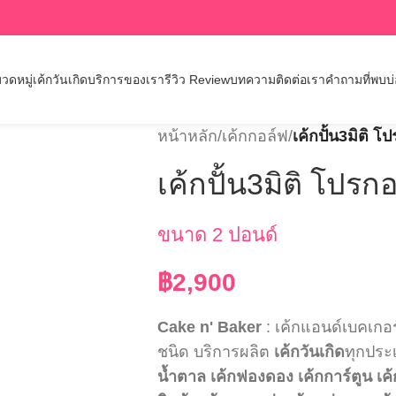
วดหมู่เค้กวันเกิด
บริการของเรา
รีวิว Review
บทความ
ติดต่อเรา
คำถามที่พบบ
หน้าหลัก
/
เค้กกอล์ฟ
/
เค้กปั้น3มิติ 
เค้กปั้น3มิติ โปร
ขนาด 2 ปอนด์
฿
2,900
Cake n' Baker
: เค้กแอนด์เบคเกอ
ชนิด บริการผลิต
เค้กวันเกิด
ทุกประ
น้ำตาล
เค้กฟองดอง
เค้กการ์ตูน
เค้