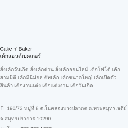
Cake n' Baker
เค้กแอนด์เบคเกอร์
สั่งเค้กวันเกิด สั่งเค้กด่วน สั่งเค้กออนไลน์ เค้กโฟโต้ เค้ก
สามมิติ เค้กมินิม่อล คัพเค้ก เค้กขนาดใหญ่ เค้กเปิดตัว
สินค้า เค้กงานแต่ง เค้กแต่งงาน เค้กวันเกิด
190/73 หมู่ที่ 8 ต.ในคลองบางปลากด อ.พระสมุทรเจดีย์
จ.สมุทรปราการ 10290