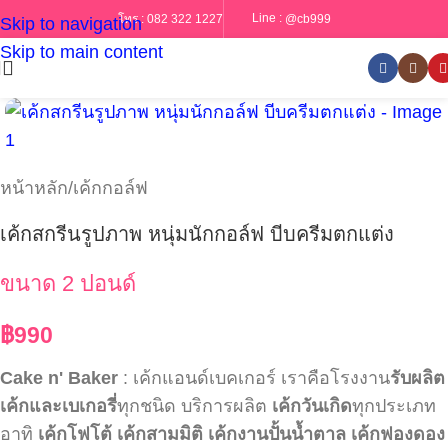
Line :
@cb999
โทร :
082 322 1227
Skip to navigation
Skip to main content
หน้าหลัก
/
เค้กกอล์ฟ
เค้กสกรีนรูปภาพ หนุ่มนักกอล์ฟ บีบครีมตกแต่ง
ขนาด 2 ปอนด์
฿
990
Cake n' Baker
: เค้กแอนด์เบคเกอร์ เราคือโรงงาน
รับผลิต
เค้กและเบเกอรี่
ทุกชนิด บริการผลิต
เค้กวันเกิด
ทุกประเภท
อาทิ
เค้กโฟโต้
เค้กสามมิติ
เค้กงานปั้นน้ำตาล
เค้กฟองดอง