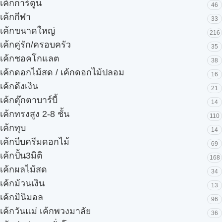
เค้กการ์ตูน
46
เค้กกีฬา
33
เค้กขนาดใหญ่
216
เค้กคู่รัก/ครอบครัว
35
เค้กชอคโกแลต
38
เค้กดอกไม้สด / เค้กดอกไม้ปลอม
16
เค้กดึงเงิน
21
เค้กตุ๊กตาบาร์บี้
14
เค้กทรงสูง 2-8 ชั้น
110
เค้กทุบ
14
เค้กบีบครีมดอกไม้
69
เค้กปั้น3มิติ
168
เค้กผลไม้สด
34
เค้กม้วนเงิน
13
เค้กมินิมอล
96
เค้กวันแม่ เค้กพวงมาลัย
36