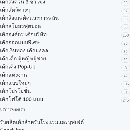
เค้กส่งด่วน 3 ชั่วโมง
39
เค้กสัตว์ต่างๆ
97
เค้กสิ่งเสพติดและการพนัน
33
เค้กสโมสรฟุตบอล
53
เค้กองค์กร เค้กบริษัท
150
เค้กออกแบบพิเศษ
86
เค้กเงินทอง เค้กมงคล
85
เค้กเด็ก ผู้หญิง/ผู้ชาย
52
เค้กเด้ง Pop-Up
3
เค้กแต่งงาน
42
เค้กแบบใหม่ๆ
135
เค้กโปรโมชั่น
31
เค้กโฟโต้ 100 แบบ
245
บริการของเรา
รับผลิตเค้กสำหรับโรงแรมและบุฟเฟ่ต์