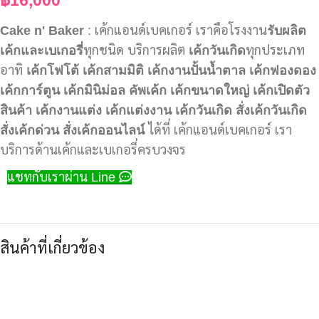
Cake n' Baker
: เค้กแอนด์เบคเกอร์ เราคือโรงงาน
รับผลิต
เค้กและเบเกอรี่
ทุกชนิด บริการผลิต
เค้กวันเกิด
ทุกประเภท
อาทิ
เค้กโฟโต้
เค้กสามมิติ
เค้กงานปั้นน้ำตาล
เค้กฟองดอง
เค้กการ์ตูน
เค้กมินิม่อล
คัพเค้ก
เค้กขนาดใหญ่
เค้กเปิดตัว
สินค้า
เค้กงานแต่ง
เค้กแต่งงาน
เค้กวันเกิด
สั่งเค้กวันเกิด
สั่งเค้กด่วน
สั่งเค้กออนไลน์
ได้ที่ เค้กแอนด์เบคเกอร์ เรา
บริการด้านเค้กและเบเกอรี่ครบวงจร
แชทกับเราผ่าน Line
สินค้าที่เกี่ยวข้อง