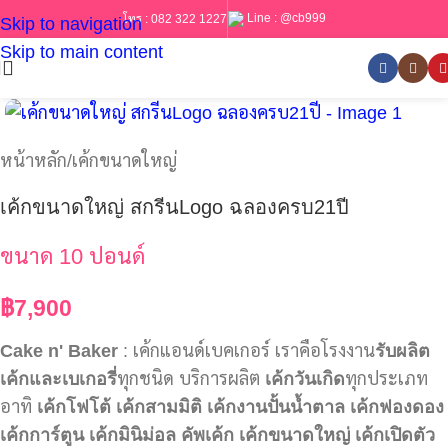
Line :
@cb999
โทร :
082 322 1227
Skip to navigation
Skip to main content
หน้าหลัก
/
เค้กขนาดใหญ่
เค้กขนาดใหญ่ สกรีนLogo ฉลองครบ21ปี
ขนาด 10 ปอนด์
฿
7,900
Cake n' Baker
: เค้กแอนด์เบคเกอร์ เราคือโรงงาน
รับผลิต
เค้กและเบเกอรี่
ทุกชนิด บริการผลิต
เค้กวันเกิด
ทุกประเภท
อาทิ
เค้กโฟโต้
เค้กสามมิติ
เค้กงานปั้นน้ำตาล
เค้กฟองดอง
เค้กการ์ตูน
เค้กมินิม่อล
คัพเค้ก
เค้กขนาดใหญ่
เค้กเปิดตัว