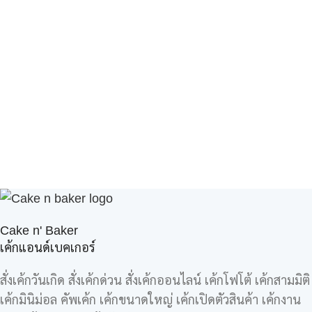
Cake n' Baker
เค้กแอนด์เบคเกอร์
สั่งเค้กวันเกิด สั่งเค้กด่วน สั่งเค้กออนไลน์ เค้กโฟโต้ เค้กสามมิติ
เค้กมินิม่อล คัพเค้ก เค้กขนาดใหญ่ เค้กเปิดตัวสินค้า เค้กงาน