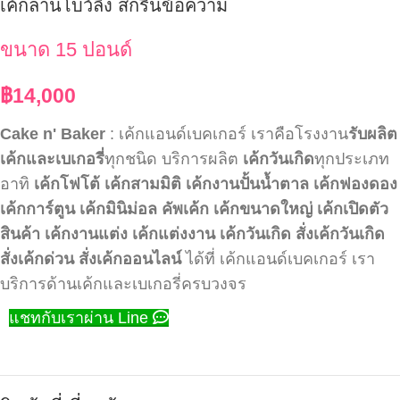
เค้กลานโบว์ลิ่ง สกรีนข้อความ
ขนาด 15 ปอนด์
฿
14,000
Cake n' Baker
: เค้กแอนด์เบคเกอร์ เราคือโรงงาน
รับผลิต
เค้กและเบเกอรี่
ทุกชนิด บริการผลิต
เค้กวันเกิด
ทุกประเภท
อาทิ
เค้กโฟโต้
เค้กสามมิติ
เค้กงานปั้นน้ำตาล
เค้กฟองดอง
เค้กการ์ตูน
เค้กมินิม่อล
คัพเค้ก
เค้กขนาดใหญ่
เค้กเปิดตัว
สินค้า
เค้กงานแต่ง
เค้กแต่งงาน
เค้กวันเกิด
สั่งเค้กวันเกิด
สั่งเค้กด่วน
สั่งเค้กออนไลน์
ได้ที่ เค้กแอนด์เบคเกอร์ เรา
บริการด้านเค้กและเบเกอรี่ครบวงจร
แชทกับเราผ่าน Line