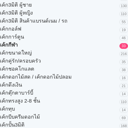
เค้ก3มิติ ผู้ชาย
130
เค้ก3มิติ ผู้หญิง
110
เค้ก3มิติ สินค้าแบรนด์เนม / รถ
55
เค้กกอล์ฟ
19
เค้กการ์ตูน
46
เค้กกีฬา
33
เค้กขนาดใหญ่
216
เค้กคู่รัก/ครอบครัว
35
เค้กชอคโกแลต
38
เค้กดอกไม้สด / เค้กดอกไม้ปลอม
16
เค้กดึงเงิน
21
เค้กตุ๊กตาบาร์บี้
14
เค้กทรงสูง 2-8 ชั้น
110
เค้กทุบ
14
เค้กบีบครีมดอกไม้
69
เค้กปั้น3มิติ
168