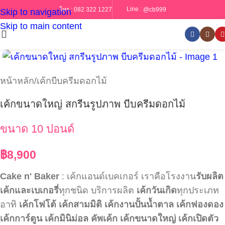
Line :
@cb999
โทร :
082 322 1227
Skip to navigation
Skip to main content
หน้าหลัก
/
เค้กบีบครีมดอกไม้
เค้กขนาดใหญ่ สกรีนรูปภาพ บีบครีมดอกไม้
ขนาด 10 ปอนด์
฿
8,900
Cake n' Baker
: เค้กแอนด์เบคเกอร์ เราคือโรงงาน
รับผลิต
เค้กและเบเกอรี่
ทุกชนิด บริการผลิต
เค้กวันเกิด
ทุกประเภท
อาทิ
เค้กโฟโต้
เค้กสามมิติ
เค้กงานปั้นน้ำตาล
เค้กฟองดอง
เค้กการ์ตูน
เค้กมินิม่อล
คัพเค้ก
เค้กขนาดใหญ่
เค้กเปิดตัว