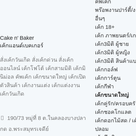
คัพเค้ก
พร๊อพงานปาร์ตี้/ง
อื่นๆ
เค้ก 18+
เค้ก ภาพยนตร์/เก
Cake n' Baker
เค้ก3มิติ ผู้ชาย
เค้กแอนด์เบคเกอร์
เค้ก3มิติ ผู้หญิง
สั่งเค้กวันเกิด สั่งเค้กด่วน สั่งเค้ก
เค้ก3มิติ สินค้าแ
ออนไลน์ เค้กโฟโต้ เค้กสามมิติ เค้กมิ
เค้กกอล์ฟ
นิม่อล คัพเค้ก เค้กขนาดใหญ่ เค้กเปิด
เค้กการ์ตูน
ตัวสินค้า เค้กงานแต่ง เค้กแต่งงาน
เค้กกีฬา
เค้กวันเกิด
เค้กขนาดใหญ่
เค้กคู่รัก/ครอบคร
เค้กชอคโกแลต
190/73 หมู่ที่ 8 ต.ในคลองบางปลา
เค้กดอกไม้สด / เ
ปลอม
กด อ.พระสมุทรเจดีย์