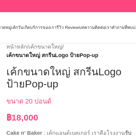
วดหมู่เค้กวันเกิด
บริการของเรา
รีวิว Review
บทความ
ติดต่อเรา
คำถามที่พบบ
หน้าหลัก
/
เค้กขนาดใหญ่
/
เค้กขนาดใหญ่ สกรีนLogo ป้ายPop-up
เค้กขนาดใหญ่ สกรีนLogo
ป้ายPop-up
ขนาด 20 ปอนด์
฿
18,000
Cake n' Baker
: เค้กแอนด์เบคเกอร์ เราคือโรงงาน
รับ