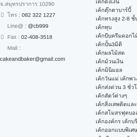
เค้กดึงเงิน
จ.สมุทรปราการ 10290
เค้กตุ๊กตาบาร์บี้
โทร :
082 322 1227
เค้กทรงสูง 2-8 ชั้
Line@ :
@cb999
เค้กทุบ
เค้กบีบครีมดอกไม
Fax :
02-408-3518
เค้กปั้น3มิติ
Mail :
เค้กผลไม้สด
cakeandbaker@gmail.com
เค้กม้วนเงิน
เค้กมินิมอล
เค้กวันแม่ เค้กพ
เค้กส่งด่วน 3 ชั่ว
เค้กสัตว์ต่างๆ
เค้กสิ่งเสพติดแล
เค้กสโมสรฟุตบอ
เค้กองค์กร เค้กบร
เค้กออกแบบพิเศ