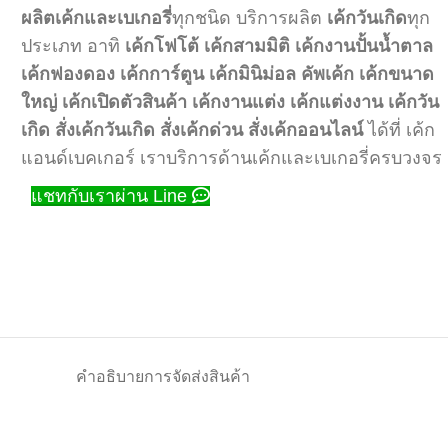
ผลิตเค้กและเบเกอรี่
ทุกชนิด บริการผลิต
เค้กวันเกิด
ทุก
ประเภท อาทิ
เค้กโฟโต้
เค้กสามมิติ
เค้กงานปั้นน้ำตาล
เค้กฟองดอง
เค้กการ์ตูน
เค้กมินิม่อล
คัพเค้ก
เค้กขนาด
ใหญ่
เค้กเปิดตัวสินค้า
เค้กงานแต่ง
เค้กแต่งงาน
เค้กวัน
เกิด
สั่งเค้กวันเกิด
สั่งเค้กด่วน
สั่งเค้กออนไลน์
ได้ที่ เค้ก
แอนด์เบคเกอร์ เราบริการด้านเค้กและเบเกอรี่ครบวงจร
แชทกับเราผ่าน Line
คำอธิบาย
การจัดส่งสินค้า