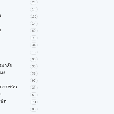
21
14
น
110
14
้
69
168
34
13
96
วงมาลัย
36
โมง
39
97
ะการพนัน
33
ล
53
ิษัท
151
ษ
86