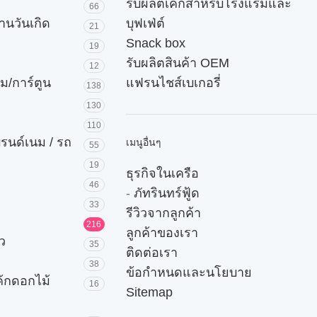
รับผลิตเค้กสำหรับโรงแรมและ
66
านวันเกิด
บุฟเฟ่ต์
21
Snack box
19
รับผลิตสินค้า OEM
12
ม/การ์ตูน
แฟรนไชส์เบเกอรี่
138
130
110
บรนด์เนม / รถ
เมนูอื่นๆ
55
19
ธุรกิจในเครือ
46
-
ภัทรินทร์ฟู้ด
33
รีวิวจากลูกค้า
216
ลูกค้าของเรา
ัว
35
ติดต่อเรา
38
ข้อกำหนดและนโยบาย
ค้กดอกไม้
16
Sitemap