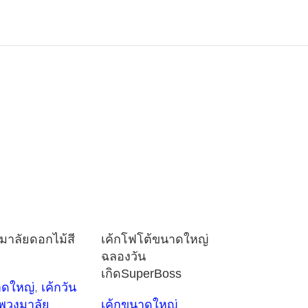
มาลัยดอกไม้สี
เค้กโฟโต้ขนาดใหญ่
ฉลองวัน
เกิดSuperBoss
าดใหญ่
,
เค้กวัน
กพวงมาลัย
เค้กขนาดใหญ่