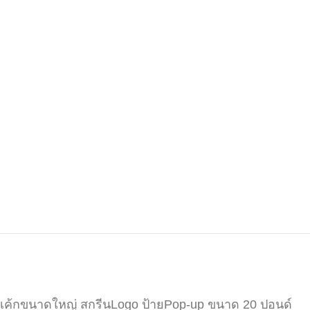
เค้กขนาดใหญ่ สกรีนLogo ป้ายPop-up ขนาด 20 ปอนด์