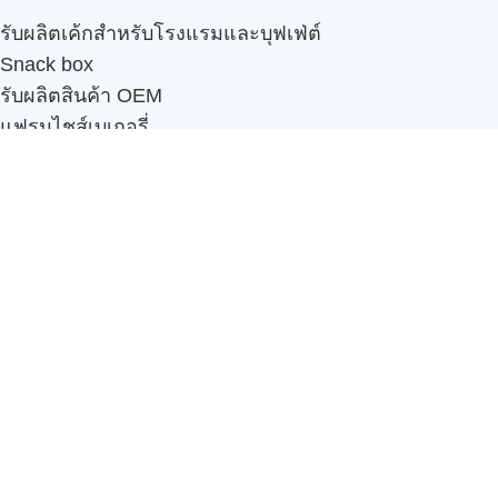
รับผลิตเค้กสำหรับโรงแรมและบุฟเฟ่ต์
Snack box
รับผลิตสินค้า OEM
แฟรนไชส์เบเกอรี่
เมนูอื่นๆ
ธุรกิจในเครือ
-
ภัทรินทร์ฟู้ด
รีวิวจากลูกค้า
ลูกค้าของเรา
ติดต่อเรา
ข้อกำหนดและนโยบาย
Sitemap