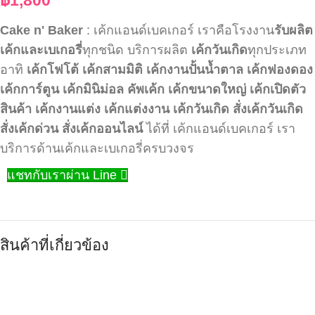
Cake n' Baker
: เค้กแอนด์เบคเกอร์ เราคือโรงงาน
รับผลิต
เค้กและเบเกอรี่
ทุกชนิด บริการผลิต
เค้กวันเกิด
ทุกประเภท
อาทิ
เค้กโฟโต้
เค้กสามมิติ
เค้กงานปั้นน้ำตาล
เค้กฟองดอง
เค้กการ์ตูน
เค้กมินิม่อล
คัพเค้ก
เค้กขนาดใหญ่
เค้กเปิดตัว
สินค้า
เค้กงานแต่ง
เค้กแต่งงาน
เค้กวันเกิด
สั่งเค้กวันเกิด
สั่งเค้กด่วน
สั่งเค้กออนไลน์
ได้ที่ เค้กแอนด์เบคเกอร์ เรา
บริการด้านเค้กและเบเกอรี่ครบวงจร
แชทกับเราผ่าน Line
สินค้าที่เกี่ยวข้อง