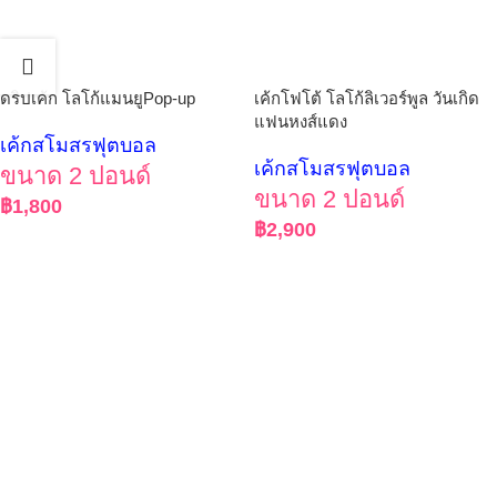
ดริปเค้ก โลโก้แมนยูPop-up
เค้กโฟโต้ โลโก้ลิเวอร์พูล วันเกิด
แฟนหงส์แดง
เค้กสโมสรฟุตบอล
เค้กสโมสรฟุตบอล
ขนาด 2 ปอนด์
ขนาด 2 ปอนด์
฿
1,800
฿
2,900