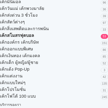
เค้กมินิมอล
96
เค้กวันแม่ เค้กพวงมาลัย
36
เค้กส่งด่วน 3 ชั่วโมง
39
เค้กสัตว์ต่างๆ
97
เค้กสิ่งเสพติดและการพนัน
33
เค้กสโมสรฟุตบอล
53
เค้กองค์กร เค้กบริษัท
151
เค้กออกแบบพิเศษ
86
เค้กเงินทอง เค้กมงคล
85
เค้กเด็ก ผู้หญิง/ผู้ชาย
52
เค้กเด้ง Pop-Up
3
เค้กแต่งงาน
42
เค้กแบบใหม่ๆ
135
เค้กโปรโมชั่น
31
เค้กโฟโต้ 100 แบบ
245
บริการของเรา