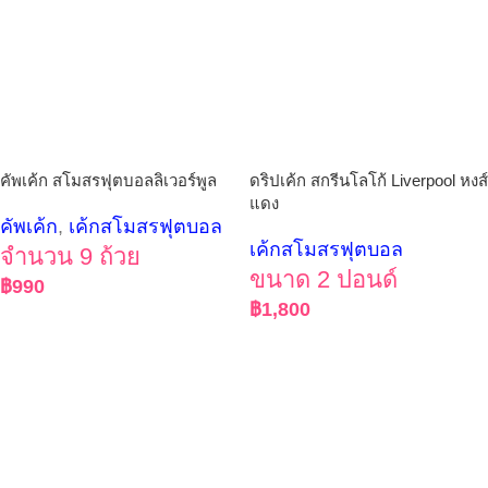
คัพเค้ก สโมสรฟุตบอลลิเวอร์พูล
ดริปเค้ก สกรีนโลโก้ Liverpool หงส์
แดง
คัพเค้ก
,
เค้กสโมสรฟุตบอล
เค้กสโมสรฟุตบอล
จำนวน 9 ถ้วย
ขนาด 2 ปอนด์
฿
990
฿
1,800