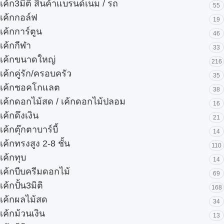
เค้ก3มิติ สินค้าแบรนด์เนม / รถ
55
เค้กกอล์ฟ
19
เค้กการ์ตูน
46
เค้กกีฬา
33
เค้กขนาดใหญ่
216
เค้กคู่รัก/ครอบครัว
35
เค้กชอคโกแลต
38
เค้กดอกไม้สด / เค้กดอกไม้ปลอม
16
เค้กดึงเงิน
21
เค้กตุ๊กตาบาร์บี้
14
เค้กทรงสูง 2-8 ชั้น
110
เค้กทุบ
14
เค้กบีบครีมดอกไม้
69
เค้กปั้น3มิติ
168
เค้กผลไม้สด
34
เค้กม้วนเงิน
13