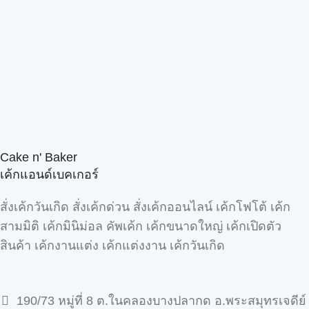
Cake n' Baker
เค้กแอนด์เบคเกอร์
สั่งเค้กวันเกิด สั่งเค้กด่วน สั่งเค้กออนไลน์ เค้กโฟโต้ เค้ก
สามมิติ เค้กมินิม่อล คัพเค้ก เค้กขนาดใหญ่ เค้กเปิดตัว
สินค้า เค้กงานแต่ง เค้กแต่งงาน เค้กวันเกิด
190/73 หมู่ที่ 8 ต.ในคลองบางปลากด อ.พระสมุทรเจดีย์