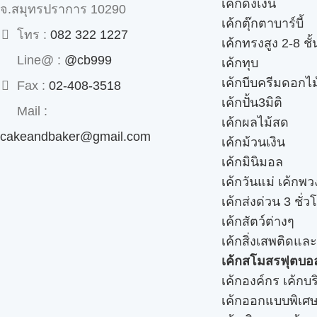
เค้กดึงเงิน
จ.สมุทรปราการ 10290
เค้กตุ๊กตาบาร์บี้
โทร :
082 322 1227
เค้กทรงสูง 2-8 ชั้
Line@ :
@cb999
เค้กทุบ
เค้กบีบครีมดอกไม
Fax :
02-408-3518
เค้กปั้น3มิติ
Mail :
เค้กผลไม้สด
cakeandbaker@gmail.com
เค้กม้วนเงิน
เค้กมินิมอล
เค้กวันแม่ เค้กพ
เค้กส่งด่วน 3 ชั่ว
เค้กสัตว์ต่างๆ
เค้กสิ่งเสพติดแล
เค้กสโมสรฟุตบอ
เค้กองค์กร เค้กบร
เค้กออกแบบพิเศ