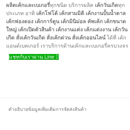
ผลิตเค้กและเบเกอรี่
ทุกชนิด บริการผลิต
เค้กวันเกิด
ทุก
ประเภท อาทิ
เค้กโฟโต้
เค้กสามมิติ
เค้กงานปั้นน้ำตาล
เค้กฟองดอง
เค้กการ์ตูน
เค้กมินิม่อล
คัพเค้ก
เค้กขนาด
ใหญ่
เค้กเปิดตัวสินค้า
เค้กงานแต่ง
เค้กแต่งงาน
เค้กวัน
เกิด
สั่งเค้กวันเกิด
สั่งเค้กด่วน
สั่งเค้กออนไลน์
ได้ที่ เค้ก
แอนด์เบคเกอร์ เราบริการด้านเค้กและเบเกอรี่ครบวงจร
แชทกับเราผ่าน Line
คำอธิบาย
ข้อมูลเพิ่มเติม
การจัดส่งสินค้า