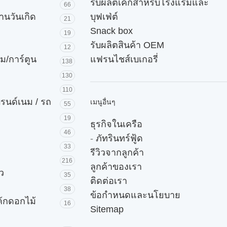
รับผลิตเค้กสำหรับโรงแรมและ
66
านวันเกิด
บุฟเฟ่ต์
21
Snack box
19
รับผลิตสินค้า OEM
12
ม/การ์ตูน
แฟรนไชส์เบเกอรี่
138
130
110
บรนด์เนม / รถ
เมนูอื่นๆ
55
19
ธุรกิจในเครือ
46
-
ภัทรินทร์ฟู้ด
33
รีวิวจากลูกค้า
216
ลูกค้าของเรา
ัว
35
ติดต่อเรา
38
ข้อกำหนดและนโยบาย
ค้กดอกไม้
16
Sitemap