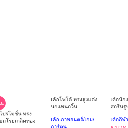
เค้กโฟโต้ ทรงสูงแต่ง
เค้กนัก
LE
นกแพนกวิ้น
สกรีนร
กโปรโมชั่น ทรง
เค้ก ภาพยนตร์/เกม/
เค้กกีฬ
ี่ยมโรยเกล็ดทอง
การ์ตูน
ขนาด 