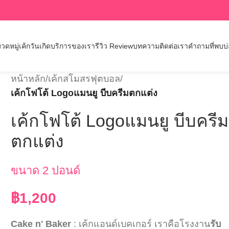
วดหมู่เค้กวันเกิด
บริการของเรา
รีวิว Review
บทความ
ติดต่อเรา
คำถามที่พบบ
หน้าหลัก
/
เค้กสโมสรฟุตบอล
/
เค้กโฟโต้ Logoแมนยู บีบครีมตกแต่ง
เค้กโฟโต้ Logoแมนยู บีบครีม
ตกแต่ง
ขนาด 2 ปอนด์
฿
1,200
Cake n' Baker
: เค้กแอนด์เบคเกอร์ เราคือโรงงาน
รับ