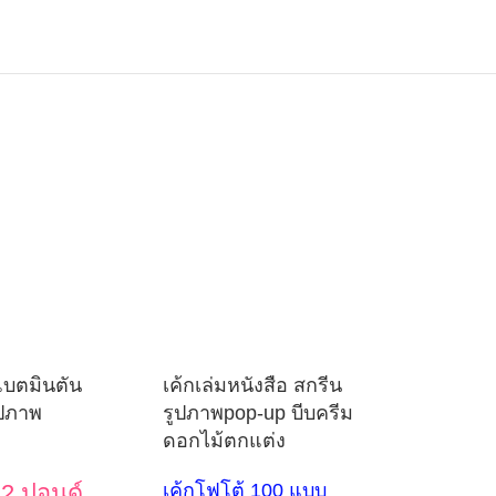
แบตมินตัน
เค้กเล่มหนังสือ สกรีน
ูปภาพ
รูปภาพpop-up บีบครีม
ดอกไม้ตกแต่ง
า
2 ปอนด์
เค้กโฟโต้ 100 แบบ