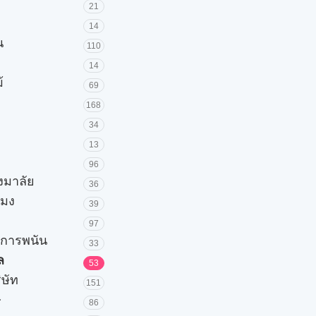
21
14
น
110
14
้
69
168
34
13
96
วงมาลัย
36
โมง
39
97
ะการพนัน
33
ล
53
ิษัท
151
ษ
86