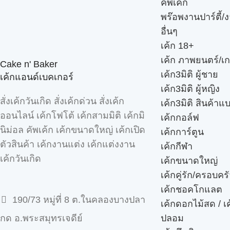
คัพเค้ก
พร๊อพงานปาร์ตี้/ง
อื่นๆ
เค้ก 18+
เค้ก ภาพยนตร์/เก
Cake n' Baker
เค้ก3มิติ ผู้ชาย
เค้กแอนด์เบคเกอร์
เค้ก3มิติ ผู้หญิง
สั่งเค้กวันเกิด สั่งเค้กด่วน สั่งเค้ก
เค้ก3มิติ สินค้าแ
ออนไลน์ เค้กโฟโต้ เค้กสามมิติ เค้กมิ
เค้กกอล์ฟ
นิม่อล คัพเค้ก เค้กขนาดใหญ่ เค้กเปิด
เค้กการ์ตูน
ตัวสินค้า เค้กงานแต่ง เค้กแต่งงาน
เค้กกีฬา
เค้กวันเกิด
เค้กขนาดใหญ่
เค้กคู่รัก/ครอบคร
เค้กชอคโกแลต
190/73 หมู่ที่ 8 ต.ในคลองบางปลา
เค้กดอกไม้สด / เ
ปลอม
กด อ.พระสมุทรเจดีย์