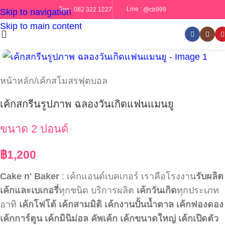
Line :
@cb999
โทร :
082 322 1227
Skip to navigation
Skip to main content
หน้าหลัก
/
เค้กสโมสรฟุตบอล
เค้กสกรีนรูปภาพ ฉลองวันเกิดแฟนแมนยู
ขนาด 2 ปอนด์
฿
1,200
Cake n' Baker
: เค้กแอนด์เบคเกอร์ เราคือโรงงาน
รับผลิต
เค้กและเบเกอรี่
ทุกชนิด บริการผลิต
เค้กวันเกิด
ทุกประเภท
อาทิ
เค้กโฟโต้
เค้กสามมิติ
เค้กงานปั้นน้ำตาล
เค้กฟองดอง
เค้กการ์ตูน
เค้กมินิม่อล
คัพเค้ก
เค้กขนาดใหญ่
เค้กเปิดตัว