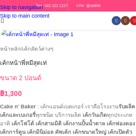
Line :
@cb999
โทร :
082 322 1227
Skip to navigation
Skip to main content
หน้าหลัก
/
เค้กสัตว์ต่างๆ
เค้กหน้าพี่หมีสุดเท่
ขนาด 2 ปอนด์
฿
1,300
Cake n' Baker
: เค้กแอนด์เบคเกอร์ เราคือโรงงาน
รับผลิต
เค้กและเบเกอรี่
ทุกชนิด บริการผลิต
เค้กวันเกิด
ทุกประเภท
อาทิ
เค้กโฟโต้
เค้กสามมิติ
เค้กงานปั้นน้ำตาล
เค้กฟองดอง
เค้กการ์ตูน
เค้กมินิม่อล
คัพเค้ก
เค้กขนาดใหญ่
เค้กเปิดตัว