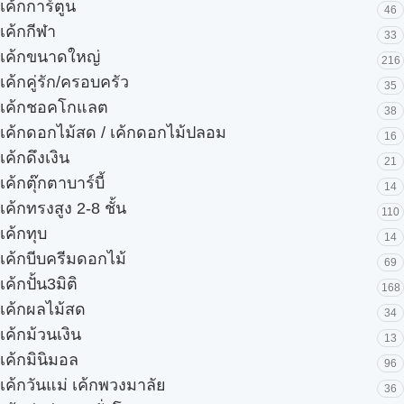
เค้กการ์ตูน
46
เค้กกีฬา
33
เค้กขนาดใหญ่
216
เค้กคู่รัก/ครอบครัว
35
เค้กชอคโกแลต
38
เค้กดอกไม้สด / เค้กดอกไม้ปลอม
16
เค้กดึงเงิน
21
เค้กตุ๊กตาบาร์บี้
14
เค้กทรงสูง 2-8 ชั้น
110
เค้กทุบ
14
เค้กบีบครีมดอกไม้
69
เค้กปั้น3มิติ
168
เค้กผลไม้สด
34
เค้กม้วนเงิน
13
เค้กมินิมอล
96
เค้กวันแม่ เค้กพวงมาลัย
36