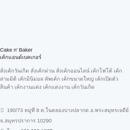
Cake n' Baker
เค้กแอนด์เบคเกอร์
สั่งเค้กวันเกิด สั่งเค้กด่วน สั่งเค้กออนไลน์ เค้กโฟโต้ เค้ก
สามมิติ เค้กมินิม่อล คัพเค้ก เค้กขนาดใหญ่ เค้กเปิดตัว
สินค้า เค้กงานแต่ง เค้กแต่งงาน เค้กวันเกิด
190/73 หมู่ที่ 8 ต.ในคลองบางปลากด อ.พระสมุทรเจดีย์
จ.สมุทรปราการ 10290