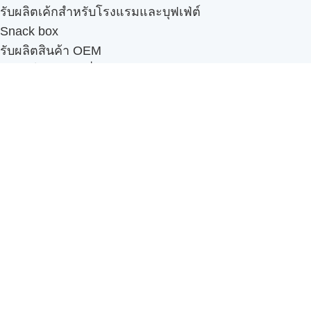
รับผลิตเค้กสำหรับโรงแรมและบุฟเฟ่ต์
Snack box
รับผลิตสินค้า OEM
แฟรนไชส์เบเกอรี่
เมนูอื่นๆ
ธุรกิจในเครือ
-
ภัทรินทร์ฟู้ด
รีวิวจากลูกค้า
ลูกค้าของเรา
ติดต่อเรา
ข้อกำหนดและนโยบาย
Sitemap
Cake n' Bake โรงงานผลิตเค้กและเบเกอรี่