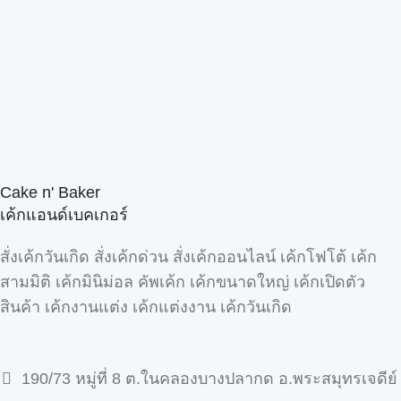
Cake n' Baker
เค้กแอนด์เบคเกอร์
สั่งเค้กวันเกิด สั่งเค้กด่วน สั่งเค้กออนไลน์ เค้กโฟโต้ เค้ก
สามมิติ เค้กมินิม่อล คัพเค้ก เค้กขนาดใหญ่ เค้กเปิดตัว
สินค้า เค้กงานแต่ง เค้กแต่งงาน เค้กวันเกิด
190/73 หมู่ที่ 8 ต.ในคลองบางปลากด อ.พระสมุทรเจดีย์