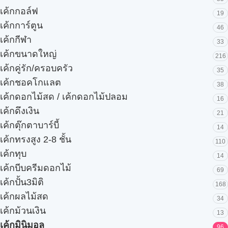
เค้กกอล์ฟ
19
เค้กการ์ตูน
46
เค้กกีฬา
33
เค้กขนาดใหญ่
216
เค้กคู่รัก/ครอบครัว
35
เค้กชอคโกแลต
38
เค้กดอกไม้สด / เค้กดอกไม้ปลอม
16
เค้กดึงเงิน
21
เค้กตุ๊กตาบาร์บี้
14
เค้กทรงสูง 2-8 ชั้น
110
เค้กทุบ
14
เค้กบีบครีมดอกไม้
69
เค้กปั้น3มิติ
168
เค้กผลไม้สด
34
เค้กม้วนเงิน
13
เค้กมินิมอล
96