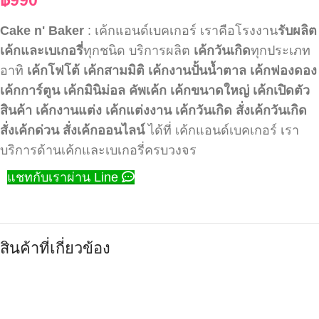
Cake n' Baker
: เค้กแอนด์เบคเกอร์ เราคือโรงงาน
รับผลิต
เค้กและเบเกอรี่
ทุกชนิด บริการผลิต
เค้กวันเกิด
ทุกประเภท
อาทิ
เค้กโฟโต้
เค้กสามมิติ
เค้กงานปั้นน้ำตาล
เค้กฟองดอง
เค้กการ์ตูน
เค้กมินิม่อล
คัพเค้ก
เค้กขนาดใหญ่
เค้กเปิดตัว
สินค้า
เค้กงานแต่ง
เค้กแต่งงาน
เค้กวันเกิด
สั่งเค้กวันเกิด
สั่งเค้กด่วน
สั่งเค้กออนไลน์
ได้ที่ เค้กแอนด์เบคเกอร์ เรา
บริการด้านเค้กและเบเกอรี่ครบวงจร
แชทกับเราผ่าน Line
สินค้าที่เกี่ยวข้อง