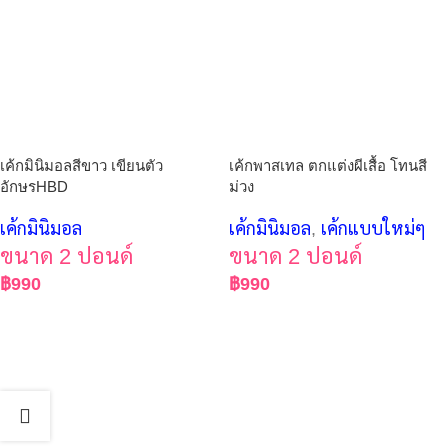
เค้กมินิมอลสีขาว เขียนตัว
เค้กพาสเทล ตกแต่งผีเสื้อ โทนสี
อักษรHBD
ม่วง
เค้กมินิมอล
เค้กมินิมอล
,
เค้กแบบใหม่ๆ
ขนาด 2 ปอนด์
ขนาด 2 ปอนด์
฿
990
฿
990