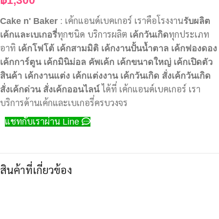
Cake n' Baker
: เค้กแอนด์เบคเกอร์ เราคือโรงงาน
รับผลิต
เค้กและเบเกอรี่
ทุกชนิด บริการผลิต
เค้กวันเกิด
ทุกประเภท
อาทิ
เค้กโฟโต้
เค้กสามมิติ
เค้กงานปั้นน้ำตาล
เค้กฟองดอง
เค้กการ์ตูน
เค้กมินิม่อล
คัพเค้ก
เค้กขนาดใหญ่
เค้กเปิดตัว
สินค้า
เค้กงานแต่ง
เค้กแต่งงาน
เค้กวันเกิด
สั่งเค้กวันเกิด
สั่งเค้กด่วน
สั่งเค้กออนไลน์
ได้ที่ เค้กแอนด์เบคเกอร์ เรา
บริการด้านเค้กและเบเกอรี่ครบวงจร
แชทกับเราผ่าน Line
สินค้าที่เกี่ยวข้อง