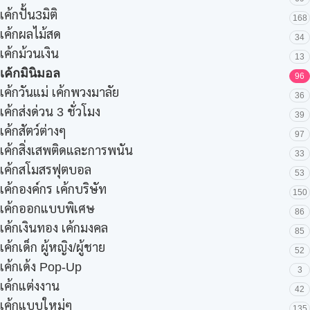
เค้กปั้น3มิติ
168
เค้กผลไม้สด
34
เค้กม้วนเงิน
13
เค้กมินิมอล
96
เค้กวันแม่ เค้กพวงมาลัย
36
เค้กส่งด่วน 3 ชั่วโมง
39
เค้กสัตว์ต่างๆ
97
เค้กสิ่งเสพติดและการพนัน
33
เค้กสโมสรฟุตบอล
53
เค้กองค์กร เค้กบริษัท
150
เค้กออกแบบพิเศษ
86
เค้กเงินทอง เค้กมงคล
85
เค้กเด็ก ผู้หญิง/ผู้ชาย
52
เค้กเด้ง Pop-Up
3
เค้กแต่งงาน
42
เค้กแบบใหม่ๆ
135