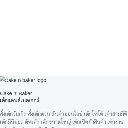
Cake n' Baker
เค้กแอนด์เบคเกอร์
สั่งเค้กวันเกิด สั่งเค้กด่วน สั่งเค้กออนไลน์ เค้กโฟโต้ เค้กสามมิติ
เค้กมินิม่อล คัพเค้ก เค้กขนาดใหญ่ เค้กเปิดตัวสินค้า เค้กงาน