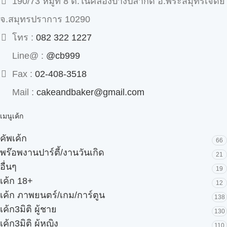
190/73 หมู่ที่ 8 ต.ในคลองบางปลากด อ.พระสมุทรเจดีย์
จ.สมุทรปราการ 10290
โทร :
082 322 1227
Line@ :
@cb999
Fax :
02-408-3518
Mail :
cakeandbaker@gmail.com
เมนูเค้ก
คัพเค้ก
66
พร๊อพงานปาร์ตี้/งานวันเกิด
21
อื่นๆ
19
เค้ก 18+
12
เค้ก ภาพยนตร์/เกม/การ์ตูน
138
เค้ก3มิติ ผู้ชาย
130
เค้ก3มิติ ผู้หญิง
110