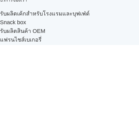
บริการของเรา
รับผลิตเค้กสำหรับโรงแรมและบุฟเฟ่ต์
Snack box
รับผลิตสินค้า OEM
แฟรนไชส์เบเกอรี่
เมนูอื่นๆ
ธุรกิจในเครือ
-
ภัทรินทร์ฟู้ด
รีวิวจากลูกค้า
ลูกค้าของเรา
ติดต่อเรา
ข้อกำหนดและนโยบาย
Sitemap