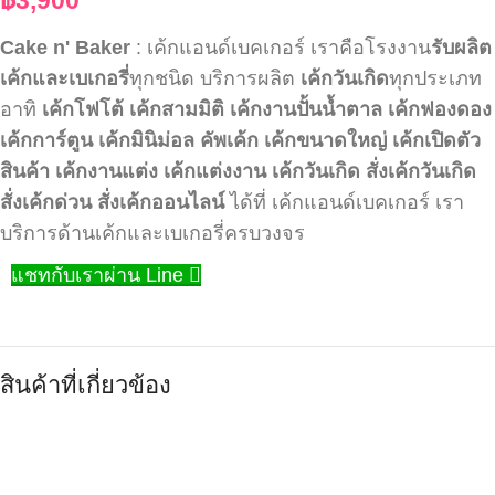
Cake n' Baker
: เค้กแอนด์เบคเกอร์ เราคือโรงงาน
รับผลิต
เค้กและเบเกอรี่
ทุกชนิด บริการผลิต
เค้กวันเกิด
ทุกประเภท
อาทิ
เค้กโฟโต้
เค้กสามมิติ
เค้กงานปั้นน้ำตาล
เค้กฟองดอง
เค้กการ์ตูน
เค้กมินิม่อล
คัพเค้ก
เค้กขนาดใหญ่
เค้กเปิดตัว
สินค้า
เค้กงานแต่ง
เค้กแต่งงาน
เค้กวันเกิด
สั่งเค้กวันเกิด
สั่งเค้กด่วน
สั่งเค้กออนไลน์
ได้ที่ เค้กแอนด์เบคเกอร์ เรา
บริการด้านเค้กและเบเกอรี่ครบวงจร
แชทกับเราผ่าน Line
สินค้าที่เกี่ยวข้อง