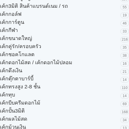
เค้ก3มิติ สินค้าแบรนด์เนม / รถ
55
เค้กกอล์ฟ
19
เค้กการ์ตูน
46
เค้กกีฬา
33
เค้กขนาดใหญ่
216
เค้กคู่รัก/ครอบครัว
35
เค้กชอคโกแลต
38
เค้กดอกไม้สด / เค้กดอกไม้ปลอม
16
เค้กดึงเงิน
21
เค้กตุ๊กตาบาร์บี้
14
เค้กทรงสูง 2-8 ชั้น
110
เค้กทุบ
14
เค้กบีบครีมดอกไม้
69
เค้กปั้น3มิติ
168
เค้กผลไม้สด
34
เค้กม้วนเงิน
13