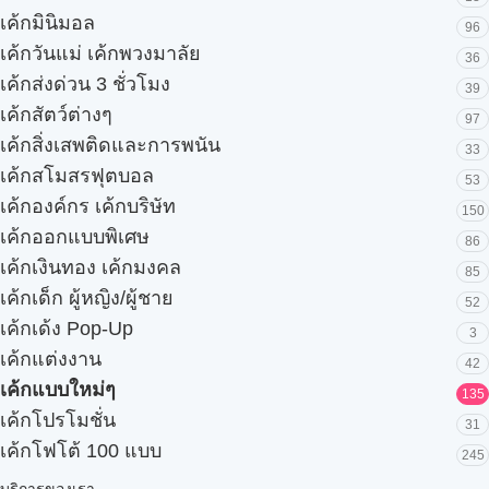
เค้กมินิมอล
96
เค้กวันแม่ เค้กพวงมาลัย
36
เค้กส่งด่วน 3 ชั่วโมง
39
เค้กสัตว์ต่างๆ
97
เค้กสิ่งเสพติดและการพนัน
33
เค้กสโมสรฟุตบอล
53
เค้กองค์กร เค้กบริษัท
150
เค้กออกแบบพิเศษ
86
เค้กเงินทอง เค้กมงคล
85
เค้กเด็ก ผู้หญิง/ผู้ชาย
52
เค้กเด้ง Pop-Up
3
เค้กแต่งงาน
42
เค้กแบบใหม่ๆ
135
เค้กโปรโมชั่น
31
เค้กโฟโต้ 100 แบบ
245