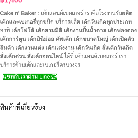
Cake n' Baker
: เค้กแอนด์เบคเกอร์ เราคือโรงงาน
รับผลิต
เค้กและเบเกอรี่
ทุกชนิด บริการผลิต
เค้กวันเกิด
ทุกประเภท
อาทิ
เค้กโฟโต้
เค้กสามมิติ
เค้กงานปั้นน้ำตาล
เค้กฟองดอง
เค้กการ์ตูน
เค้กมินิม่อล
คัพเค้ก
เค้กขนาดใหญ่
เค้กเปิดตัว
สินค้า
เค้กงานแต่ง
เค้กแต่งงาน
เค้กวันเกิด
สั่งเค้กวันเกิด
สั่งเค้กด่วน
สั่งเค้กออนไลน์
ได้ที่ เค้กแอนด์เบคเกอร์ เรา
บริการด้านเค้กและเบเกอรี่ครบวงจร
แชทกับเราผ่าน Line
สินค้าที่เกี่ยวข้อง