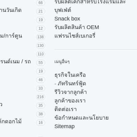
รับผลิตเค้กสำหรับโรงแรมและ
66
านวันเกิด
บุฟเฟ่ต์
21
Snack box
19
รับผลิตสินค้า OEM
12
ม/การ์ตูน
แฟรนไชส์เบเกอรี่
138
130
110
บรนด์เนม / รถ
เมนูอื่นๆ
55
19
ธุรกิจในเครือ
46
-
ภัทรินทร์ฟู้ด
33
รีวิวจากลูกค้า
216
ลูกค้าของเรา
ัว
35
ติดต่อเรา
38
ข้อกำหนดและนโยบาย
ค้กดอกไม้
16
Sitemap