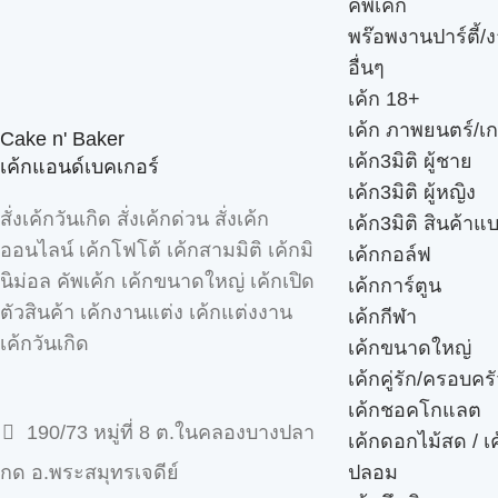
คัพเค้ก
พร๊อพงานปาร์ตี้/ง
อื่นๆ
เค้ก 18+
เค้ก ภาพยนตร์/เก
Cake n' Baker
เค้ก3มิติ ผู้ชาย
เค้กแอนด์เบคเกอร์
เค้ก3มิติ ผู้หญิง
สั่งเค้กวันเกิด สั่งเค้กด่วน สั่งเค้ก
เค้ก3มิติ สินค้าแ
ออนไลน์ เค้กโฟโต้ เค้กสามมิติ เค้กมิ
เค้กกอล์ฟ
นิม่อล คัพเค้ก เค้กขนาดใหญ่ เค้กเปิด
เค้กการ์ตูน
ตัวสินค้า เค้กงานแต่ง เค้กแต่งงาน
เค้กกีฬา
เค้กวันเกิด
เค้กขนาดใหญ่
เค้กคู่รัก/ครอบคร
เค้กชอคโกแลต
190/73 หมู่ที่ 8 ต.ในคลองบางปลา
เค้กดอกไม้สด / เ
ปลอม
กด อ.พระสมุทรเจดีย์