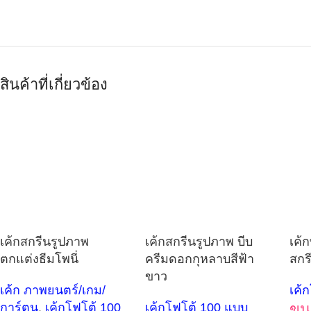
สินค้าที่เกี่ยวข้อง
เค้กสกรีนรูปภาพ
เค้กสกรีนรูปภาพ บีบ
เค้ก
ตกแต่งธีมโพนี่
ครีมดอกกุหลาบสีฟ้า
สกร
ขาว
เค้ก ภาพยนตร์/เกม/
เค้
การ์ตูน
,
เค้กโฟโต้ 100
เค้กโฟโต้ 100 แบบ
ขน