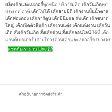
ผลิตเค้กและเบเกอรี่
ทุกชนิด บริการผลิต
เค้กวันเกิด
ทุก
ประเภท อาทิ
เค้กโฟโต้
เค้กสามมิติ
เค้กงานปั้นน้ำตาล
เค้กฟองดอง
เค้กการ์ตูน
เค้กมินิม่อล
คัพเค้ก
เค้กขนาด
ใหญ่
เค้กเปิดตัวสินค้า
เค้กงานแต่ง
เค้กแต่งงาน
เค้กวัน
เกิด
สั่งเค้กวันเกิด
สั่งเค้กด่วน
สั่งเค้กออนไลน์
ได้ที่ เค้ก
แอนด์เบคเกอร์ เราบริการด้านเค้กและเบเกอรี่ครบวงจร
แชทกับเราผ่าน Line
คำอธิบาย
การจัดส่งสินค้า