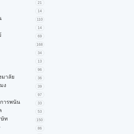
21
14
น
110
14
้
69
168
34
13
96
วงมาลัย
36
โมง
39
97
ะการพนัน
33
ล
53
ิษัท
150
ษ
86