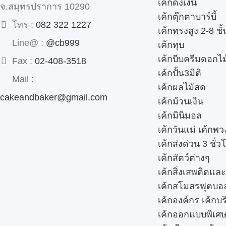
เค้กดึงเงิน
จ.สมุทรปราการ 10290
เค้กตุ๊กตาบาร์บี้
โทร :
082 322 1227
เค้กทรงสูง 2-8 ชั้
Line@ :
@cb999
เค้กทุบ
เค้กบีบครีมดอกไม
Fax :
02-408-3518
เค้กปั้น3มิติ
Mail :
เค้กผลไม้สด
cakeandbaker@gmail.com
เค้กม้วนเงิน
เค้กมินิมอล
เค้กวันแม่ เค้กพ
เค้กส่งด่วน 3 ชั่ว
เค้กสัตว์ต่างๆ
เค้กสิ่งเสพติดแล
เค้กสโมสรฟุตบอ
เค้กองค์กร เค้กบร
เค้กออกแบบพิเศ