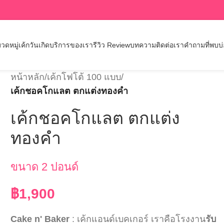
วดหมู่เค้กวันเกิด
บริการของเรา
รีวิว Review
บทความ
ติดต่อเรา
คำถามที่พบบ
หน้าหลัก
/
เค้กโฟโต้ 100 แบบ
/
เค้กชอคโกแลต ตกแต่งทองคำ
เค้กชอคโกแลต ตกแต่ง
ทองคำ
ขนาด 2 ปอนด์
฿
1,900
Cake n' Baker
: เค้กแอนด์เบคเกอร์ เราคือโรงงาน
รับ